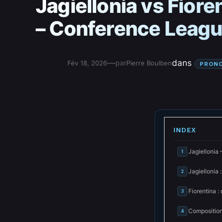
Jagiellonia vs Fiore
– Conference Leagu
—
dans
par
Fév 18, 2026
Pierre Boulben
PRONO
INDEX
Jagiellonia 
1
Jagiellonia 
2
Fiorentina :
3
Composition
4