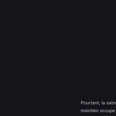
Pourtant, la sais
maintien occupe l