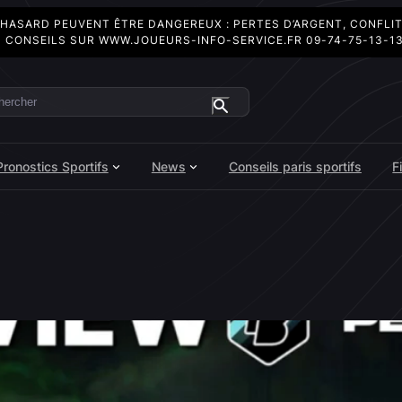
 HASARD PEUVENT ÊTRE DANGEREUX : PERTES D’ARGENT, CONFLI
 CONSEILS SUR
WWW.JOUEURS-INFO-SERVICE.FR
09-74-75-13-1
ercher
Pronostics Sportifs
News
Conseils paris sportifs
F