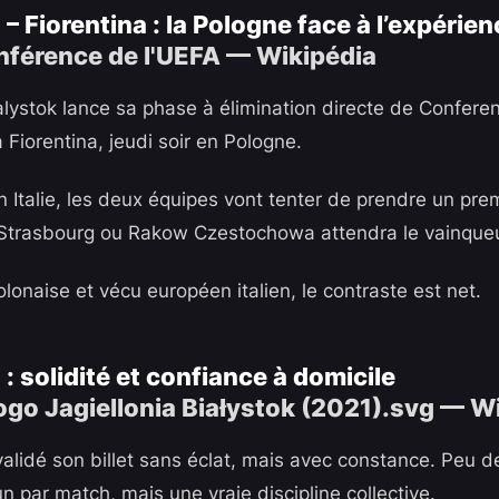
 – Fiorentina : la Pologne face à l’expérien
ialystok lance sa phase à élimination directe de Confer
a Fiorentina, jeudi soir en Pologne.
n Italie, les deux équipes vont tenter de prendre un pre
 Strasbourg ou Rakow Czestochowa attendra le vainqueu
lonaise et vécu européen italien, le contraste est net.
 : solidité et confiance à domicile
 validé son billet sans éclat, mais avec constance. Peu 
n par match, mais une vraie discipline collective.