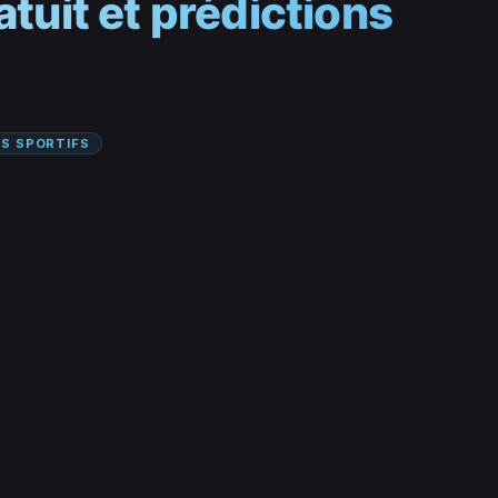
atuit et prédictions
S SPORTIFS