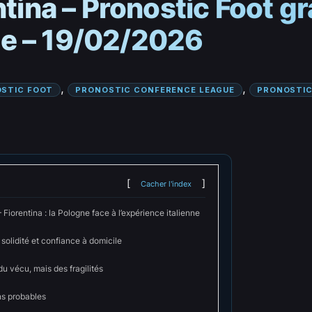
ntina – Pronostic Foot gr
e – 19/02/2026
, 
, 
STIC FOOT
PRONOSTIC CONFERENCE LEAGUE
PRONOSTIC
Cacher l'index
– Fiorentina : la Pologne face à l’expérience italienne
: solidité et confiance à domicile
 du vécu, mais des fragilités
s probables