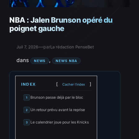
NBA : Jalen Brunson opéré du
poignet gauche
—
par
Juil 7, 2026
La rédaction PenseBet
dans
, 
NEWS
NEWS NBA
INDEX
Cacher l'index
Brunson passe déjà par le bloc
1
Un retour prévu avant la reprise
2
Le calendrier joue pour les Knicks
3