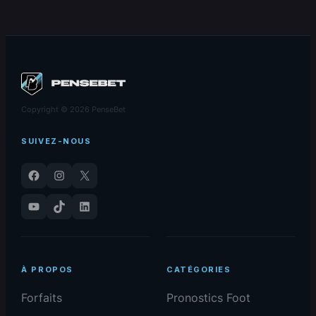
en jaune
Copyright © 2026 PenseBet
SUIVEZ-NOUS
Facebook
Instagram
X
YouTube
TikTok
LinkedIn
À PROPOS
CATÉGORIES
Forfaits
Pronostics Foot