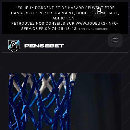
LES JEUX D’ARGENT ET DE HASARD PEUVENT ÊTRE
DANGEREUX : PERTES D’ARGENT, CONFLITS FAMILIAUX,
ADDICTION…
RETROUVEZ NOS CONSEILS SUR
WWW.JOUEURS-INFO-
SERVICE.FR
09-74-75-13-13
(APPEL NON SURTAXÉ)
Aller
au
Rechercher
contenu