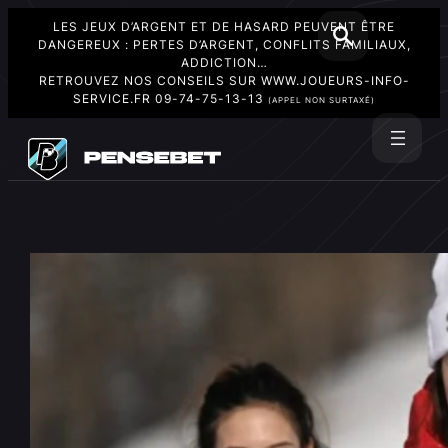
LES JEUX D’ARGENT ET DE HASARD PEUVENT ÊTRE
DANGEREUX : PERTES D’ARGENT, CONFLITS FAMILIAUX,
ADDICTION…
RETROUVEZ NOS CONSEILS SUR
WWW.JOUEURS-INFO-
SERVICE.FR
09-74-75-13-13
(APPEL NON SURTAXÉ)
Aller
au
Rechercher
contenu