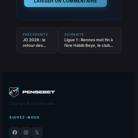
PRÉCÉDENTE :
SUIVANTE :
JO 2026 : le
Ligue 1 : Rennes met fin à
retour des
l’ère Habib Beye, le club
joueurs NHL,
encore face à ses doutes
et après ?
Copyright © 2026 PenseBet
SUIVEZ-NOUS
Facebook
Instagram
X