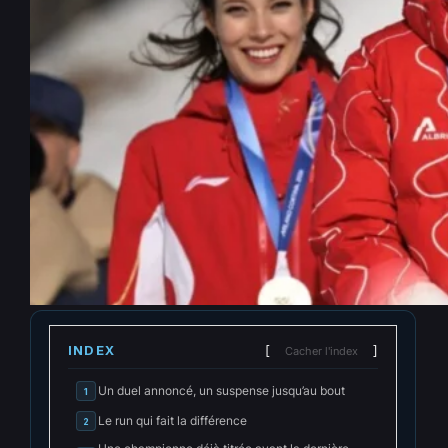
JO d’hiver : Mathilde Gremaud
garde sa couronne en
slopestyle après un nouveau
duel irrespirable avec Eileen
Gu
Fév 9, 2026
—
Eugène Tuma
par
dans
News JO
INDEX
Cacher l'index
Un duel annoncé, un suspense jusqu’au bout
1
Le run qui fait la différence
2