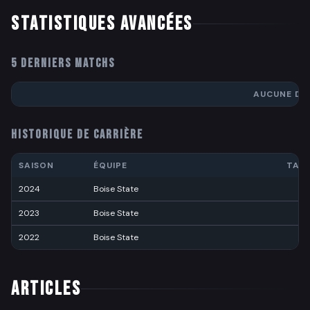
STATISTIQUES AVANCÉES
5 DERNIERS MATCHS
AUCUNE DO
HISTORIQUE DE CARRIÈRE
SAISON
ÉQUIPE
TAC
2024
Boise State
4
2023
Boise State
5
2022
Boise State
1
ARTICLES