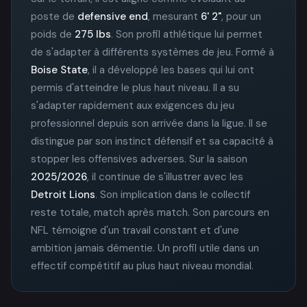
poste de
defensive end
, mesurant
6' 2"
, pour un
poids de
275 lbs
. Son profil athlétique lui permet
de s'adapter à différents systèmes de jeu. Formé à
Boise State
, il a développé les bases qui lui ont
permis d'atteindre le plus haut niveau. Il a su
s'adapter rapidement aux exigences du jeu
professionnel depuis son arrivée dans la ligue. Il se
distingue par son instinct défensif et sa capacité à
stopper les offensives adverses. Sur la saison
2025/2026
, il continue de s'illustrer avec les
Detroit Lions
. Son implication dans le collectif
reste totale, match après match. Son parcours en
NFL témoigne d'un travail constant et d'une
ambition jamais démentie. Un profil utile dans un
effectif compétitif au plus haut niveau mondial.