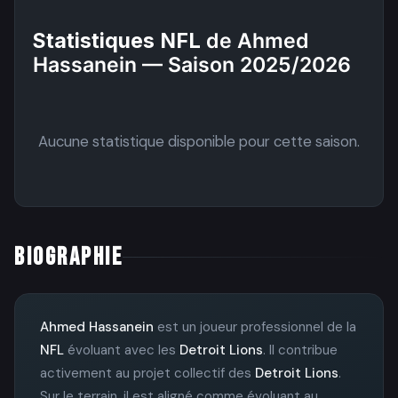
Statistiques NFL
de Ahmed
Hassanein — Saison 2025/2026
Aucune statistique disponible pour cette saison.
BIOGRAPHIE
Ahmed Hassanein
est un joueur professionnel de la
NFL
évoluant avec les
Detroit Lions
. Il contribue
activement au projet collectif des
Detroit Lions
.
Sur le terrain, il est aligné comme évoluant au