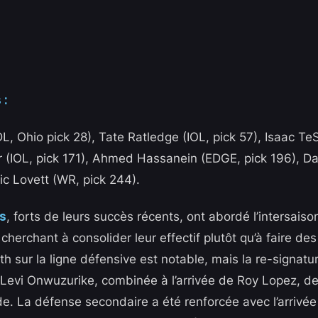
 :
DL, Ohio pick 28), Tate Ratledge (IOL, pick 57), Isaac Te
er (IOL, pick 171), Ahmed Hassanein (EDGE, pick 196), D
ic Lovett (WR, pick 244).
ns
, forts de leurs succès récents, ont abordé l’intersais
cherchant à consolider leur effectif plutôt qu’à faire des
th sur la ligne défensive est notable, mais la re-signat
Levi Onwuzurike, combinée à l’arrivée de Roy Lopez, de
de. La défense secondaire a été renforcée avec l’arrivée