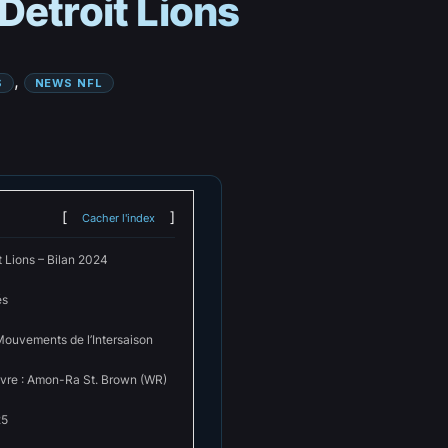
Detroit Lions
, 
S
NEWS NFL
Cacher l'index
t Lions – Bilan 2024
és
Mouvements de l’Intersaison
ivre : Amon-Ra St. Brown (WR)
25