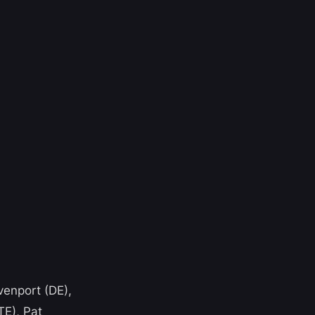
venport (DE),
TE), Pat