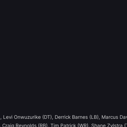
, Levi Onwuzurike (DT), Derrick Barnes (LB), Marcus Da
, Craig Reynolds (RB), Tim Patrick (WR), Shane Zylstra (