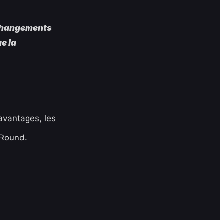
 changements
e la
avantages, les
 Round.