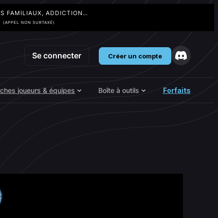
TS FAMILIAUX, ADDICTION…
3
(APPEL NON SURTAXÉ)
Se connecter
Créer un compte
iches joueurs & équipes
Boîte à outils
Forfaits