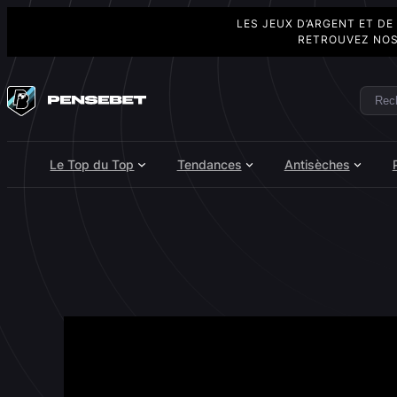
LES JEUX D’ARGENT ET DE
RETROUVEZ NOS
Aller
au
Rech
Search
contenu
Le Top du Top
Tendances
Antisèches