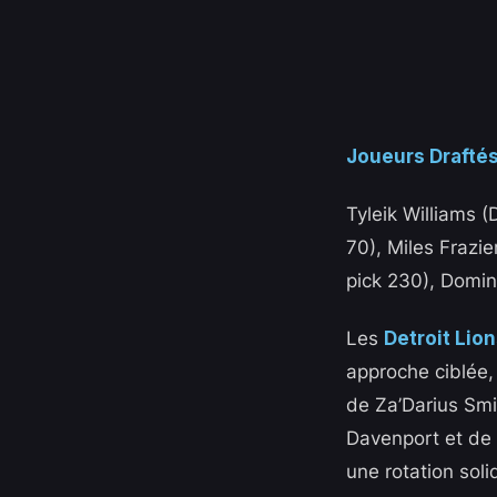
Joueurs Draftés
Tyleik Williams (
70), Miles Frazi
pick 230), Domin
Les
Detroit Lio
approche ciblée, 
de Za’Darius Smi
Davenport et de 
une rotation soli