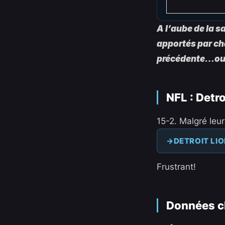
A l’aube de la 
apportés par ch
précédente…ou p
NFL : Detro
15-2. Malgré leu
DETROIT LI
Frustrant!
Données c