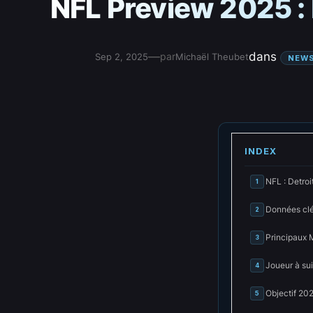
NFL Preview 2025 : 
—
dans
par
Sep 2, 2025
Michaël Theubet
NEW
INDEX
NFL : Detroi
1
Données cl
2
Principaux 
3
Joueur à su
4
Objectif 20
5