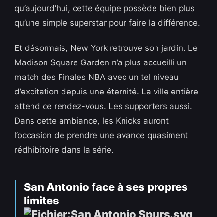
qu’aujourd’hui, cette équipe possède bien plus
qu’une simple superstar pour faire la différence.
Et désormais, New York retrouve son jardin. Le
Madison Square Garden n’a plus accueilli un
match des Finales NBA avec un tel niveau
d’excitation depuis une éternité. La ville entière
attend ce rendez-vous. Les supporters aussi.
Dans cette ambiance, les Knicks auront
l’occasion de prendre une avance quasiment
rédhibitoire dans la série.
San Antonio face à ses propres
limites