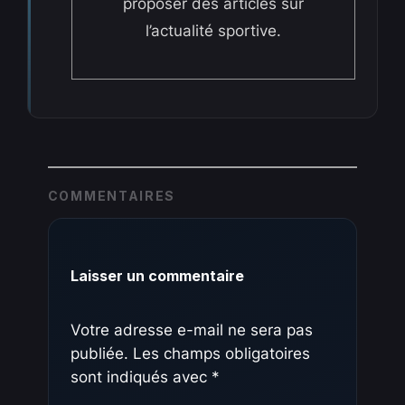
proposer des articles sur
l’actualité sportive.
COMMENTAIRES
Laisser un commentaire
Votre adresse e-mail ne sera pas
publiée.
Les champs obligatoires
sont indiqués avec
*