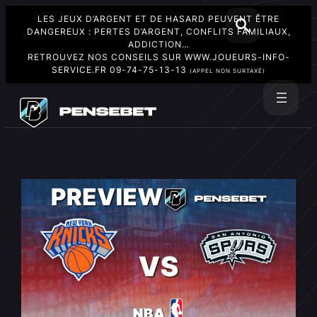
LES JEUX D’ARGENT ET DE HASARD PEUVENT ÊTRE
DANGEREUX : PERTES D’ARGENT, CONFLITS FAMILIAUX,
ADDICTION…
RETROUVEZ NOS CONSEILS SUR
WWW.JOUEURS-INFO-
SERVICE.FR
09-74-75-13-13
(APPEL NON SURTAXÉ)
Aller
au
Rechercher
contenu