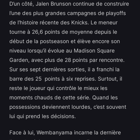
D’un côté, Jalen Brunson continue de construire
l’une des plus grandes campagnes de playoffs
de l’histoire récente des Knicks. Le meneur
tourne à 26,6 points de moyenne depuis le
début de la postseason et élève encore son
niveau lorsqu’il évolue au Madison Square
Garden, avec plus de 28 points par rencontre.
Sur ses sept dernières sorties, il a franchi la
barre des 25 points à six reprises. Surtout, il
reste le joueur qui contrôle le mieux les
moments chauds de cette série. Quand les
possessions deviennent lourdes, c’est souvent
lui qui prend les décisions.
Face à lui, Wembanyama incarne la dernière