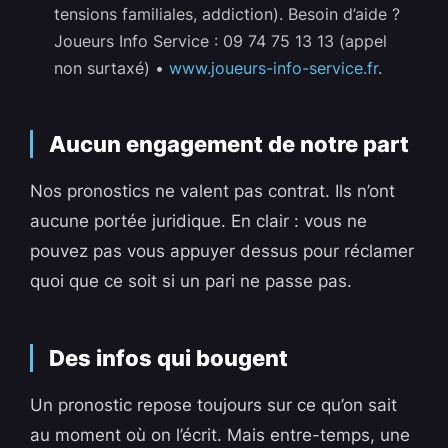
tensions familiales, addiction). Besoin d’aide ?
Joueurs Info Service : 09 74 75 13 13 (appel
non surtaxé) •
www.joueurs-info-service.fr
.
Aucun engagement de notre part
Nos pronostics ne valent pas contrat. Ils n’ont
aucune portée juridique. En clair : vous ne
pouvez pas vous appuyer dessus pour réclamer
quoi que ce soit si un pari ne passe pas.
Des infos qui bougent
Un pronostic repose toujours sur ce qu’on sait
au moment où on l’écrit. Mais entre-temps, une