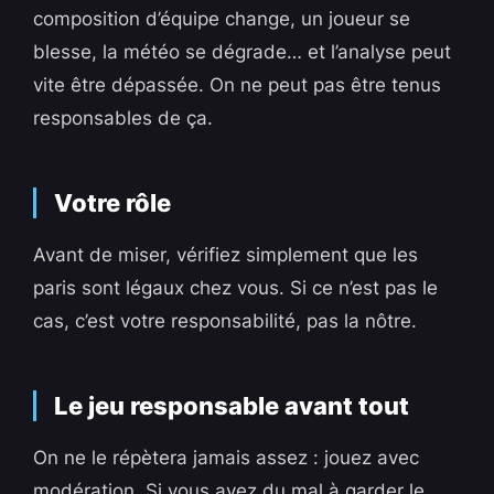
composition d’équipe change, un joueur se
blesse, la météo se dégrade… et l’analyse peut
vite être dépassée. On ne peut pas être tenus
responsables de ça.
Votre rôle
Avant de miser, vérifiez simplement que les
paris sont légaux chez vous. Si ce n’est pas le
cas, c’est votre responsabilité, pas la nôtre.
Le jeu responsable avant tout
On ne le répètera jamais assez : jouez avec
modération. Si vous avez du mal à garder le