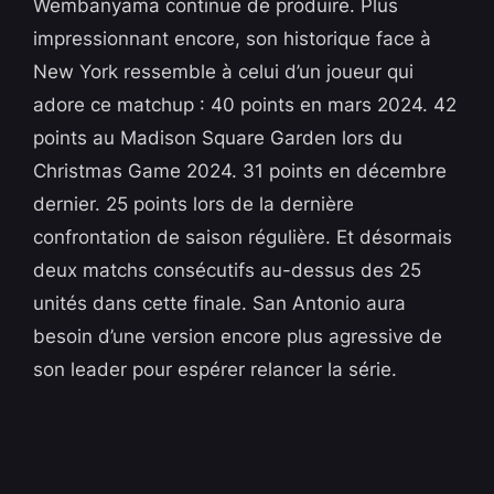
Wembanyama continue de produire. Plus
impressionnant encore, son historique face à
New York ressemble à celui d’un joueur qui
adore ce matchup : 40 points en mars 2024. 42
points au Madison Square Garden lors du
Christmas Game 2024. 31 points en décembre
dernier. 25 points lors de la dernière
confrontation de saison régulière. Et désormais
deux matchs consécutifs au-dessus des 25
unités dans cette finale. San Antonio aura
besoin d’une version encore plus agressive de
son leader pour espérer relancer la série.