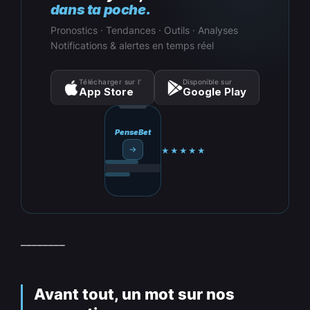
dans ta poche.
Pronostics · Tendances · Outils · Analyses
Notifications & alertes en temps réel
Télécharger sur l’
Disponible sur
App Store
Google Play
PenseBet
→
★★★★★
________
Avant tout, un mot sur nos