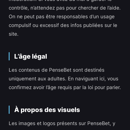
contrôle, n’attendez pas pour chercher de l’aide.
On ne peut pas être responsables d’un usage
compulsif ou excessif des infos publiées sur le
site.
L’âge légal
Les contenus de PenseBet sont destinés
uniquement aux adultes. En naviguant ici, vous
confirmez avoir l’âge requis par la loi pour parier.
À propos des visuels
Les images et logos présents sur PenseBet, y