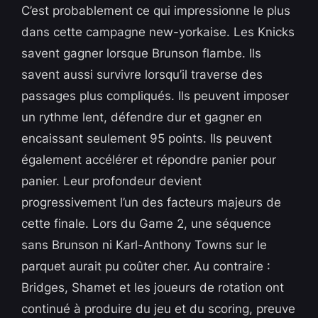
C’est probablement ce qui impressionne le plus
dans cette campagne new-yorkaise. Les Knicks
savent gagner lorsque Brunson flambe. Ils
savent aussi survivre lorsqu’il traverse des
passages plus compliqués. Ils peuvent imposer
un rythme lent, défendre dur et gagner en
encaissant seulement 95 points. Ils peuvent
également accélérer et répondre panier pour
panier. Leur profondeur devient
progressivement l’un des facteurs majeurs de
cette finale. Lors du Game 2, une séquence
sans Brunson ni Karl-Anthony Towns sur le
parquet aurait pu coûter cher. Au contraire :
Bridges, Shamet et les joueurs de rotation ont
continué à produire du jeu et du scoring, preuve