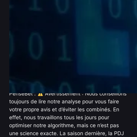
La Perf’ Du Jour (PDJ) efficace
n° 1 de PenseBet – NBA du
04/04/2025
Avr 4, 2025
—
La rédaction PenseBet
par
dans
Antisèches
, 
NBA
NBA – La Performance du Jour (PDJ) n°1 de
PenseBet :
Avertissement : Nous conseillons
toujours de lire notre analyse pour vous faire
votre propre avis et d’éviter les combinés. En
effet, nous travaillons tous les jours pour
optimiser notre algorithme, mais ce n’est pas
une science exacte. La saison dernière, la PDJ