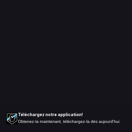
Téléchargez notre application!
Obtenez-la maintenant, téléchargez-la dès aujourd'hui.