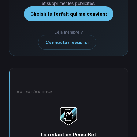
et supprimer les publicités.
Choisir le forfait qui me convient
Déjà membre ?
Connectez-vous ici
AUTEUR/AUTRICE
La rédaction PenseBet