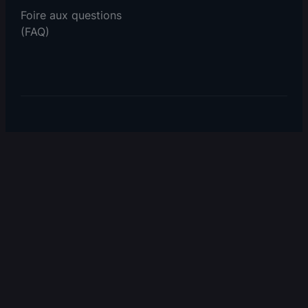
Foire aux questions
(FAQ)