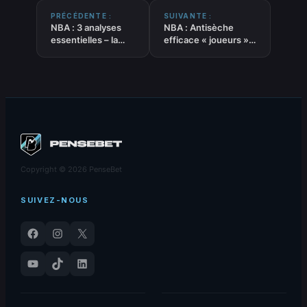
PRÉCÉDENTE :
SUIVANTE :
NBA : 3 analyses
NBA : Antisèche
essentielles – la
efficace « joueurs »
crème de la crème
tendances sur la
de l’algo PenseBet
forme récente –
– 04/04/2025
OVER du 04/04/2025
Copyright © 2026 PenseBet
SUIVEZ-NOUS
Facebook
Instagram
X
YouTube
TikTok
LinkedIn