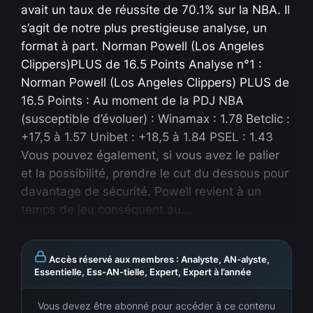
avait un taux de réussite de 70.1% sur la NBA. Il
s’agit de notre plus prestigieuse analyse, un
format à part. Norman Powell (Los Angeles
Clippers)PLUS de 16.5 Points Analyse n°1 :
Norman Powell (Los Angeles Clippers) PLUS de
16.5 Points : Au moment de la PDJ NBA
(susceptible d’évoluer) : Winamax : 1.78 Betclic :
+17,5 à 1.57 Unibet : +18,5 à 1.84 PSEL : 1.43
Vous pouvez également, si vous avez le palier
et la possibilité, prendre le cut du dessous pour
davantage de sécurité. Powell revient à un
temps de jeu conséquent au…
Accès réservé aux membres : Analyste, AN-alyste,
Essentielle, Ess-AN-tielle, Expert, Expert à l’année
Vous devez être abonné pour accéder à ce contenu