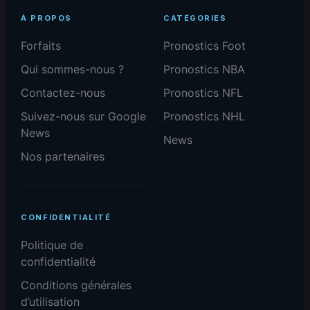
À PROPOS
CATÉGORIES
Forfaits
Pronostics Foot
Qui sommes-nous ?
Pronostics NBA
Contactez-nous
Pronostics NFL
Suivez-nous sur Google
Pronostics NHL
News
News
Nos partenaires
CONFIDENTIALITÉ
Politique de
confidentialité
Conditions générales
d’utilisation