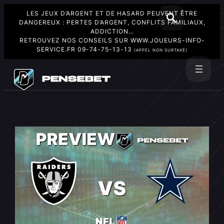
LES JEUX D’ARGENT ET DE HASARD PEUVENT ÊTRE
DANGEREUX : PERTES D’ARGENT, CONFLITS FAMILIAUX,
ADDICTION…
RETROUVEZ NOS CONSEILS SUR
WWW.JOUEURS-INFO-
SERVICE.FR
09-74-75-13-13
(APPEL NON SURTAXÉ)
Aller
au
Rechercher
contenu