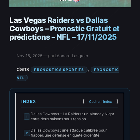
Las Vegas Raiders vs Dallas
Cowboys – Pronostic Gratuit et
prédictions – NFL – 17/11/2025
—
par
Nov 16, 2025
Léonard Lasquier
dans
, 
PRONOSTICS SPORTIFS
PRONOSTIC
NFL
INDEX
Cacher l'index
Dallas Cowboys – LV Raiders : un Monday Night
1
entre deux saisons sous tension
Dallas Cowboys : une attaque calibrée pour
2
frapper, une défense en quête d’identité