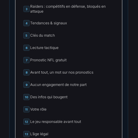
Raiders : compétitifs en défense, bloqués en
3
attaque
Tendances & signaux
4
Clés du match
5
Lecture tactique
6
Pronostic NFL gratuit
7
Avant tout, un mot sur nos pronostics
8
Aucun engagement de notre part
9
Des infos qui bougent
10
Votre rôle
11
Le jeu responsable avant tout
12
L’âge légal
13