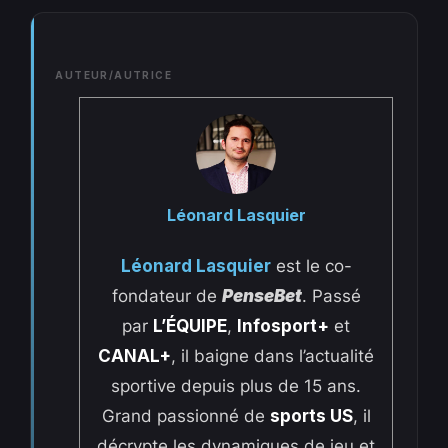
AUTEUR/AUTRICE
Léonard Lasquier
Léonard Lasquier
est le co-
fondateur de
PenseBet
. Passé
par
L’ÉQUIPE
,
Infosport+
et
CANAL+
, il baigne dans l’actualité
sportive depuis plus de 15 ans.
Grand passionné de
sports US
, il
décrypte les dynamiques de jeu et