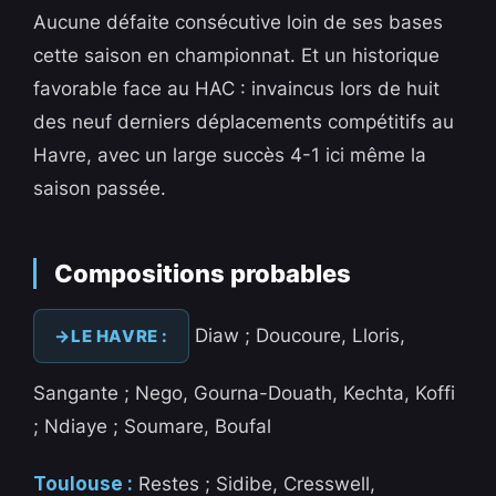
Aucune défaite consécutive loin de ses bases
cette saison en championnat. Et un historique
favorable face au HAC : invaincus lors de huit
des neuf derniers déplacements compétitifs au
Havre, avec un large succès 4-1 ici même la
saison passée.
Compositions probables
Diaw ; Doucoure, Lloris,
LE HAVRE :
Sangante ; Nego, Gourna-Douath, Kechta, Koffi
; Ndiaye ; Soumare, Boufal
Toulouse :
Restes ; Sidibe, Cresswell,