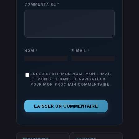
COMMENTAIRE
*
NOM
*
E-MAIL
*
ENREGISTRER MON NOM, MON E-MAIL
ET MON SITE DANS LE NAVIGATEUR
POUR MON PROCHAIN COMMENTAIRE.