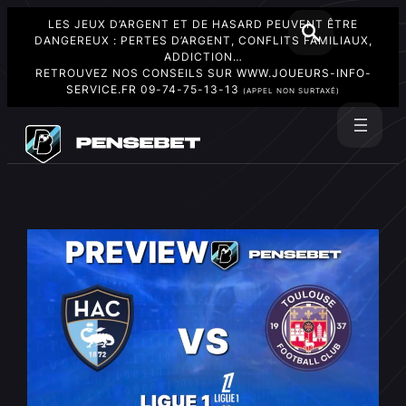
LES JEUX D’ARGENT ET DE HASARD PEUVENT ÊTRE
DANGEREUX : PERTES D’ARGENT, CONFLITS FAMILIAUX,
ADDICTION…
RETROUVEZ NOS CONSEILS SUR
WWW.JOUEURS-INFO-
SERVICE.FR
09-74-75-13-13
(APPEL NON SURTAXÉ)
Aller
au
Rechercher
contenu