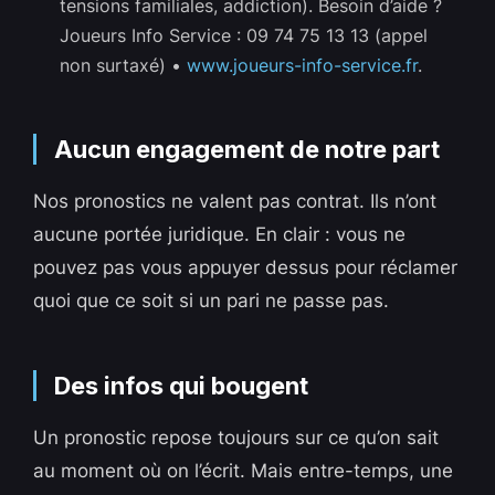
tensions familiales, addiction). Besoin d’aide ?
Joueurs Info Service : 09 74 75 13 13 (appel
non surtaxé) •
www.joueurs-info-service.fr
.
Aucun engagement de notre part
Nos pronostics ne valent pas contrat. Ils n’ont
aucune portée juridique. En clair : vous ne
pouvez pas vous appuyer dessus pour réclamer
quoi que ce soit si un pari ne passe pas.
Des infos qui bougent
Un pronostic repose toujours sur ce qu’on sait
au moment où on l’écrit. Mais entre-temps, une