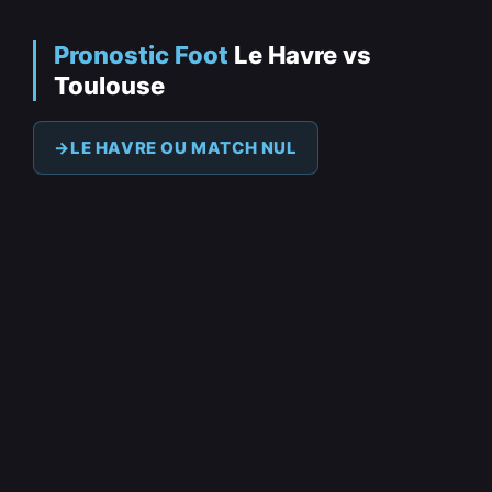
Pronostic Foot
Le Havre vs
Toulouse
LE HAVRE OU MATCH NUL