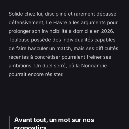
Solide chez lui, discipliné et rarement dépassé
défensivement, Le Havre a les arguments pour
prolonger son invincibilité à domicile en 2026.
Toulouse possède des individualités capables
de faire basculer un match, mais ses difficultés
récentes à concrétiser pourraient freiner ses
ambitions. Un duel serré, où la Normandie
pourrait encore résister.
Avant tout, un mot sur nos
pronostics