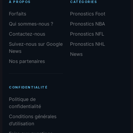
À PROPOS
CATÉGORIES
Forfaits
Pronostics Foot
Qui sommes-nous ?
Pronostics NBA
Contactez-nous
Pronostics NFL
Suivez-nous sur Google
Pronostics NHL
News
News
Nos partenaires
CONFIDENTIALITÉ
Politique de
confidentialité
Conditions générales
d’utilisation