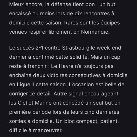
Mieux encore, la défense tient bon : un but
encaissé ou moins lors de dix rencontres à
domicile cette saison. Rares sont les équipes
venues respirer librement en Normandie.
Le succès 2-1 contre Strasbourg le week-end
dernier a confirmé cette solidité. Mais un cap
reste à franchir : Le Havre n’a toujours pas
enchaîné deux victoires consécutives à domicile
en Ligue 1 cette saison. L’occasion est belle de
corriger ce détail. Autre signal encourageant,
les Ciel et Marine ont concédé un seul but en
première période lors de leurs cinq dernières
sorties à domicile. Un bloc compact, patient,
difficile à manœuvrer.