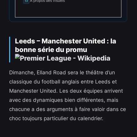
À propos des visuels
13
Leeds – Manchester United : la
bonne série du promu
Dimanche, Elland Road sera le théâtre d’un
classique du football anglais entre Leeds et
Manchester United. Les deux équipes arrivent
avec des dynamiques bien différentes, mais
chacune a des arguments à faire valoir dans ce
choc toujours particulier du calendrier.