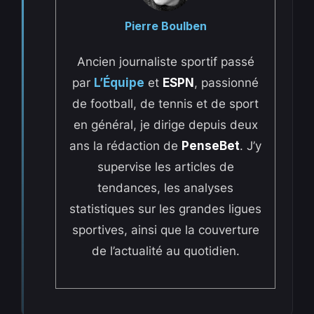
Pierre Boulben
Ancien journaliste sportif passé
par
L’Équipe
et
ESPN
, passionné
de football, de tennis et de sport
en général, je dirige depuis deux
ans la rédaction de
PenseBet
. J’y
supervise les articles de
tendances, les analyses
statistiques sur les grandes ligues
sportives, ainsi que la couverture
de l’actualité au quotidien.