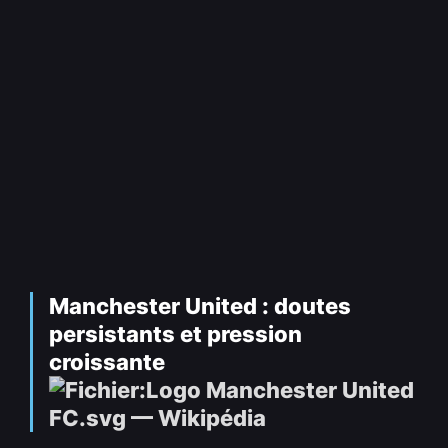
Manchester United : doutes
persistants et pression
croissante