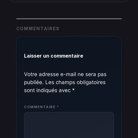
COMMENTAIRES
Laisser un commentaire
Votre adresse e-mail ne sera pas
publiée.
Les champs obligatoires
sont indiqués avec
*
COMMENTAIRE
*