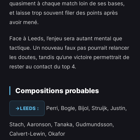
quasiment à chaque match loin de ses bases,
et laisse trop souvent filer des points après
avoir mené.
Face à Leeds, l’enjeu sera autant mental que
tactique. Un nouveau faux pas pourrait relancer
les doutes, tandis qu’une victoire permettrait de
rester au contact du top 4.
Compositions probables
Perri, Bogle, Bijol, Struijk, Justin,
LEEDS :
Stach, Aaronson, Tanaka, Gudmundsson,
Calvert-Lewin, Okafor