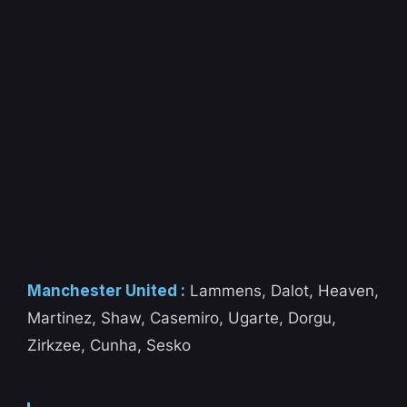
Manchester United :
Lammens, Dalot, Heaven,
Martinez, Shaw, Casemiro, Ugarte, Dorgu,
Zirkzee, Cunha, Sesko