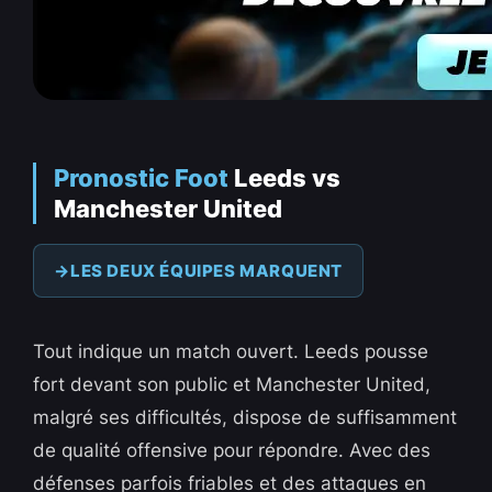
Pronostic Foot
Leeds vs
Manchester United
LES DEUX ÉQUIPES MARQUENT
Tout indique un match ouvert. Leeds pousse
fort devant son public et Manchester United,
malgré ses difficultés, dispose de suffisamment
de qualité offensive pour répondre. Avec des
défenses parfois friables et des attaques en