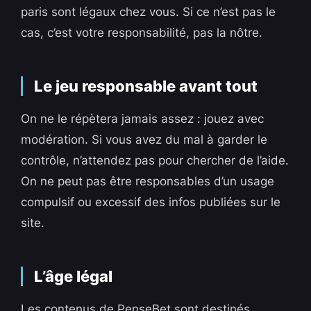
paris sont légaux chez vous. Si ce n’est pas le
cas, c’est votre responsabilité, pas la nôtre.
Le jeu responsable avant tout
On ne le répètera jamais assez : jouez avec
modération. Si vous avez du mal à garder le
contrôle, n’attendez pas pour chercher de l’aide.
On ne peut pas être responsables d’un usage
compulsif ou excessif des infos publiées sur le
site.
L’âge légal
Les contenus de PenseBet sont destinés