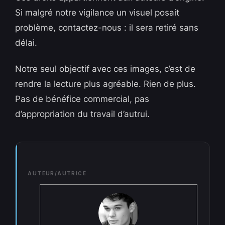
Si malgré notre vigilance un visuel posait
problème, contactez-nous : il sera retiré sans
délai.
Notre seul objectif avec ces images, c’est de
rendre la lecture plus agréable. Rien de plus.
Pas de bénéfice commercial, pas
d’appropriation du travail d’autrui.
AUTEUR/AUTRICE