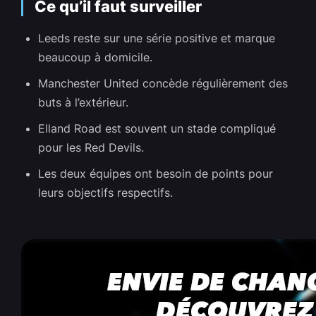
Ce qu’il faut surveiller
Leeds reste sur une série positive et marque
beaucoup à domicile.
Manchester United concède régulièrement des
buts à l’extérieur.
Elland Road est souvent un stade compliqué
pour les Red Devils.
Les deux équipes ont besoin de points pour
leurs objectifs respectifs.