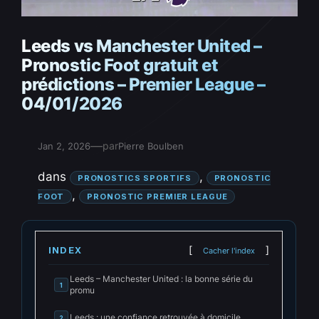
Leeds vs Manchester United –
Pronostic Foot gratuit et
prédictions – Premier League –
04/01/2026
—
par
Jan 2, 2026
Pierre Boulben
dans
, 
PRONOSTICS SPORTIFS
PRONOSTIC
, 
FOOT
PRONOSTIC PREMIER LEAGUE
INDEX
Cacher l'index
Leeds – Manchester United : la bonne série du
1
promu
Leeds : une confiance retrouvée à domicile
2