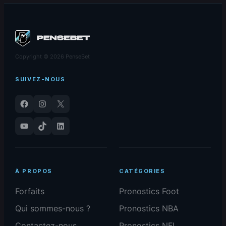
Copyright © 2026 PenseBet
SUIVEZ-NOUS
Facebook
Instagram
X
YouTube
TikTok
LinkedIn
À PROPOS
CATÉGORIES
Forfaits
Pronostics Foot
Qui sommes-nous ?
Pronostics NBA
Contactez-nous
Pronostics NFL