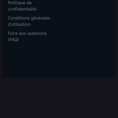
Politique de
confidentialité
Conditions générales
d’utilisation
Foire aux questions
(FAQ)