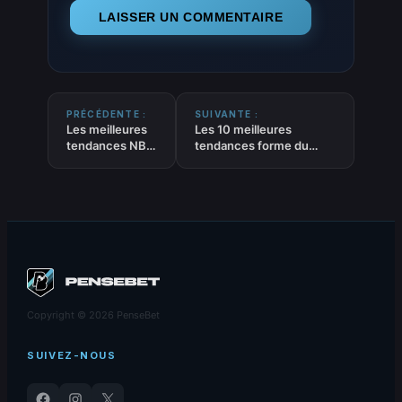
PRÉCÉDENTE :
SUIVANTE :
Les meilleures
Les 10 meilleures
tendances NBA
tendances forme du
OVER du 30-
moment NBA UNDER du
03-2026
30-03-2026
Copyright © 2026 PenseBet
SUIVEZ-NOUS
Facebook
Instagram
X