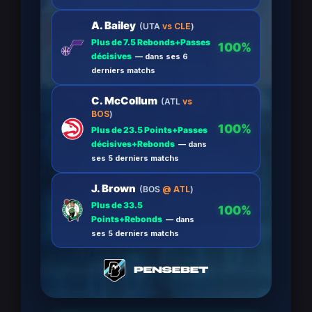
A. Bailey
(UTA
vs CLE
)
Plus de 7.5 Rebonds+Passes
100%
décisives
— dans ses 6
derniers matchs
C. McCollum
(ATL
vs
BOS
)
100%
Plus de 23.5 Points+Passes
décisives+Rebonds
— dans
ses 5 derniers matchs
J. Brown
(BOS
@ ATL
)
Plus de 33.5
100%
Points+Rebonds
— dans
ses 5 derniers matchs