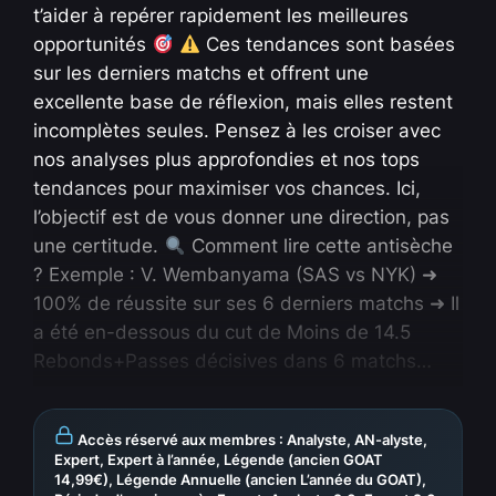
t’aider à repérer rapidement les meilleures
opportunités
Ces tendances sont basées
sur les derniers matchs et offrent une
excellente base de réflexion, mais elles restent
incomplètes seules. Pensez à les croiser avec
nos analyses plus approfondies et nos tops
tendances pour maximiser vos chances. Ici,
l’objectif est de vous donner une direction, pas
une certitude.
Comment lire cette antisèche
? Exemple : V. Wembanyama (SAS vs NYK) ➜
100% de réussite sur ses 6 derniers matchs ➜ Il
a été en-dessous du cut de Moins de 14.5
Rebonds+Passes décisives dans 6 matchs…
Accès réservé aux membres : Analyste, AN-alyste,
Expert, Expert à l’année, Légende (ancien GOAT
14,99€), Légende Annuelle (ancien L’année du GOAT),