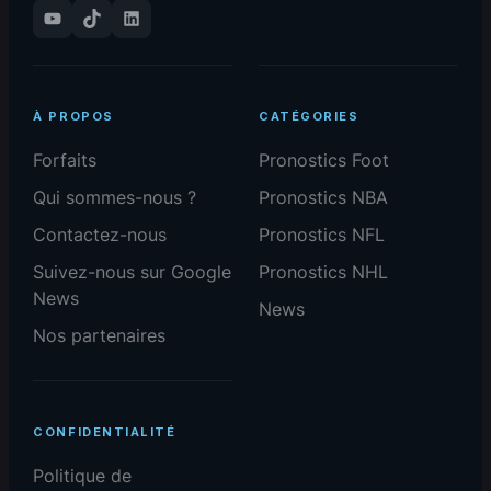
YouTube
TikTok
LinkedIn
À PROPOS
CATÉGORIES
Forfaits
Pronostics Foot
Qui sommes-nous ?
Pronostics NBA
Contactez-nous
Pronostics NFL
Suivez-nous sur Google
Pronostics NHL
News
News
Nos partenaires
CONFIDENTIALITÉ
Politique de