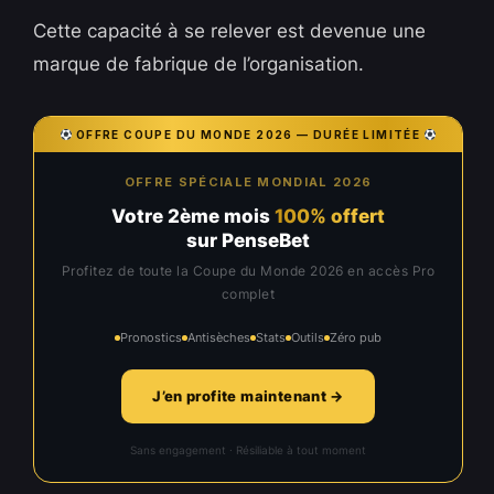
Cette capacité à se relever est devenue une
marque de fabrique de l’organisation.
OFFRE COUPE DU MONDE 2026 — DURÉE LIMITÉE
OFFRE SPÉCIALE MONDIAL 2026
Votre 2ème mois
100% offert
sur PenseBet
Profitez de toute la Coupe du Monde 2026 en accès Pro
complet
Pronostics
Antisèches
Stats
Outils
Zéro pub
J’en profite maintenant →
Sans engagement · Résiliable à tout moment