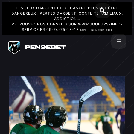
LES JEUX D’ARGENT ET DE HASARD PEUVENT ÊTRE
DANGEREUX : PERTES D’ARGENT, CONFLITS FAMILIAUX,
ADDICTION…
RETROUVEZ NOS CONSEILS SUR
WWW.JOUEURS-INFO-
SERVICE.FR
09-74-75-13-13
(APPEL NON SURTAXÉ)
Aller
au
Rechercher
contenu