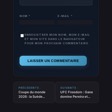
NOM
*
E-MAIL
*
ENREGISTRER MON NOM, MON E-MAIL
ET MON SITE DANS LE NAVIGATEUR
POUR MON PROCHAIN COMMENTAIRE.
PRÉCÉDENTE :
SUIVANTE :
Coupe du monde
UFC Freedom : Gane
2026 : la Suède
domine Pereira et
écrase la Tunisie 5-
s’empare de la
1, Isak et Gyökeres
ceinture intérimaire
en feu dès le
des lourds à la