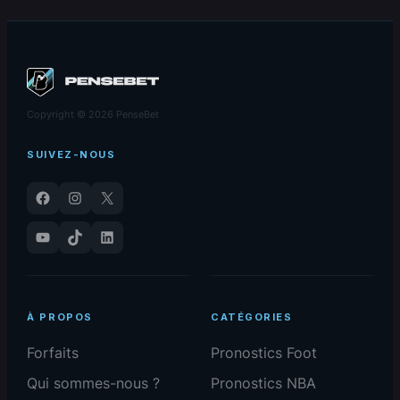
premier match
Maison Blanche
Copyright © 2026 PenseBet
SUIVEZ-NOUS
Facebook
Instagram
X
YouTube
TikTok
LinkedIn
À PROPOS
CATÉGORIES
Forfaits
Pronostics Foot
Qui sommes-nous ?
Pronostics NBA