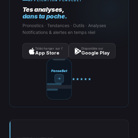
APPLICATION PENSEBET
Tes analyses,
dans ta poche.
Pronostics · Tendances · Outils · Analyses
Notifications & alertes en temps réel
Télécharger sur l’
Disponible sur
App Store
Google Play
PenseBet
→
★★★★★