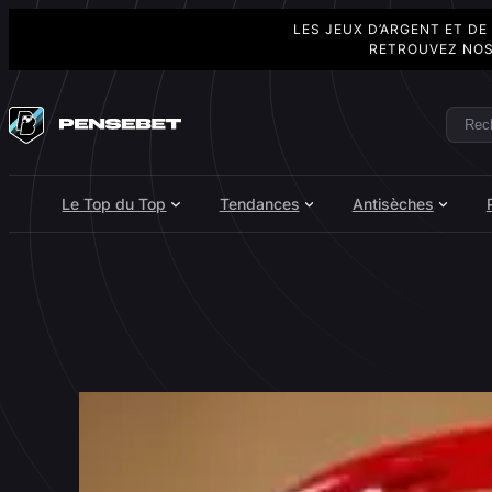
LES JEUX D’ARGENT ET DE
RETROUVEZ NOS
Aller
au
Rech
Search
contenu
Le Top du Top
Tendances
Antisèches