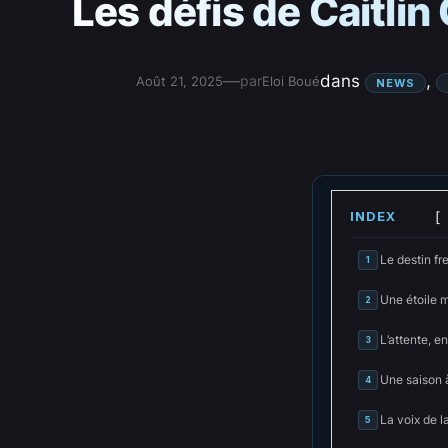
Les défis de Caitlin
—
dans
, 
par
Août 21, 2025
Eloi Boué
NEWS
INDEX
Le destin fr
1
Une étoile 
2
L’attente, e
3
Une saison à
4
La voix de l
5