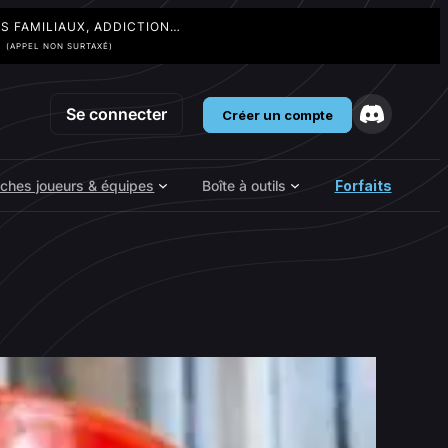
TS FAMILIAUX, ADDICTION…
3
(APPEL NON SURTAXÉ)
Se connecter
Créer un compte
iches joueurs & équipes
Boîte à outils
Forfaits