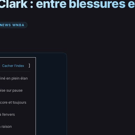
 Clark : entre blessures 
NEWS WNBA
Cacher l'index
einé en plein élan
mise sur pause
ncore et toujours
 l’envers
a raison