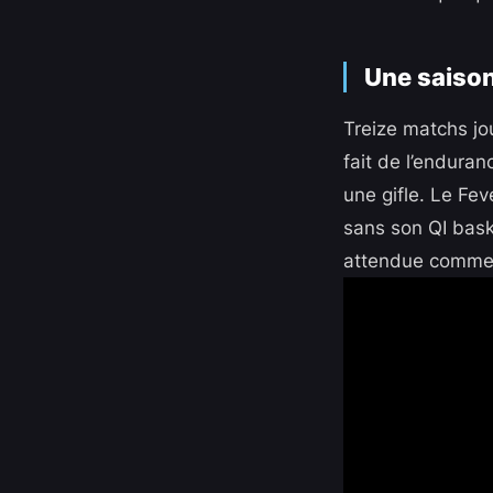
Une saison
Treize matchs jou
fait de l’enduran
une gifle. Le Fev
sans son QI baske
attendue comme l