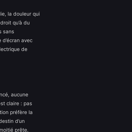
ie, la douleur qui
 droit qu’à du
ns sans
e d’écran avec
lectrique de
oncé, aucune
t claire : pas
tion préfère la
destin d’un
moitié prête.