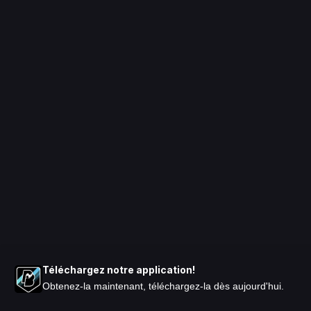
Téléchargez notre application!
Obtenez-la maintenant, téléchargez-la dès aujourd'hui.