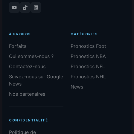
YouTube
TikTok
LinkedIn
À PROPOS
CATÉGORIES
Forfaits
Pronostics Foot
Qui sommes-nous ?
Pronostics NBA
Contactez-nous
Pronostics NFL
Suivez-nous sur Google
Pronostics NHL
News
News
Nos partenaires
CONFIDENTIALITÉ
Politique de