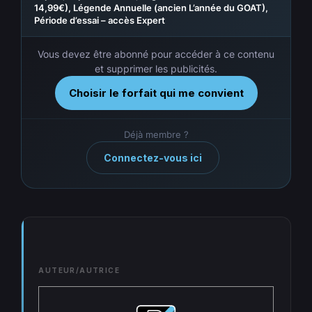
14,99€), Légende Annuelle (ancien L’année du GOAT),
Période d’essai – accès Expert
Vous devez être abonné pour accéder à ce contenu
et supprimer les publicités.
Choisir le forfait qui me convient
Déjà membre ?
Connectez-vous ici
AUTEUR/AUTRICE