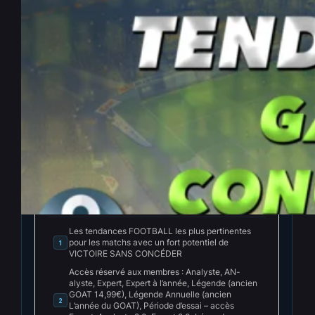
Les meilleures tendances
FOOT ‘Gagne sans concéder’
du 21-05-2026
Mai 21, 2026
—
La rédaction PenseBet
par
dans
Tendances
, 
Tendances Football
INDEX
Cacher l'index
Les tendances FOOTBALL les plus pertinentes
pour les matchs avec un fort potentiel de
1
VICTOIRE SANS CONCÉDER
Accès réservé aux membres : Analyste, AN-
alyste, Expert, Expert à l’année, Légende (ancien
GOAT 14,99€), Légende Annuelle (ancien
2
L’année du GOAT), Période d’essai – accès