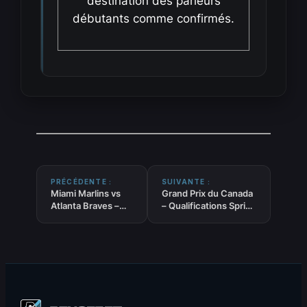
destination des parieurs
débutants comme confirmés.
PRÉCÉDENTE :
SUIVANTE :
Miami Marlins vs
Grand Prix du Canada
Atlanta Braves –
– Qualifications Sprint
Pronostic MLB
– Pronostic F1 gratuit
gratuit et
et prédictions –
prédictions –
22/05/2026
21/05/2026