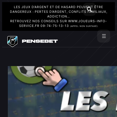
LES JEUX D’ARGENT ET DE HASARD PEUVENT ÊTRE
DANGEREUX : PERTES D’ARGENT, CONFLITS FAMILIAUX,
ADDICTION…
RETROUVEZ NOS CONSEILS SUR
WWW.JOUEURS-INFO-
SERVICE.FR
09-74-75-13-13
(APPEL NON SURTAXÉ)
Aller
au
Rechercher
contenu