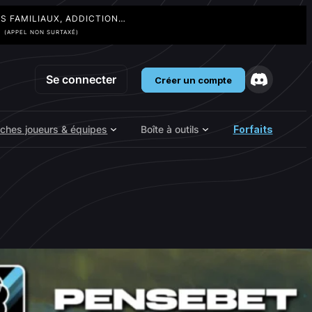
TS FAMILIAUX, ADDICTION…
3
(APPEL NON SURTAXÉ)
Se connecter
Créer un compte
iches joueurs & équipes
Boîte à outils
Forfaits