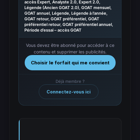
accès Expert, Analyste 2.0, Expert 2.0,
Légende (Ancien GOAT 2.0), GOAT mensuel,
GOAT annuel, Légende, Légende à l’année,
GOAT retour, GOAT préférentiel, GOAT
préférentiel retour, GOAT préférentiel annuel,
Période d’essai – accès GOAT
Vous devez être abonné pour accéder à ce
contenu et supprimer les publicités.
Choisir le forfait qui me convient
Déjà membre ?
Connectez-vous ici