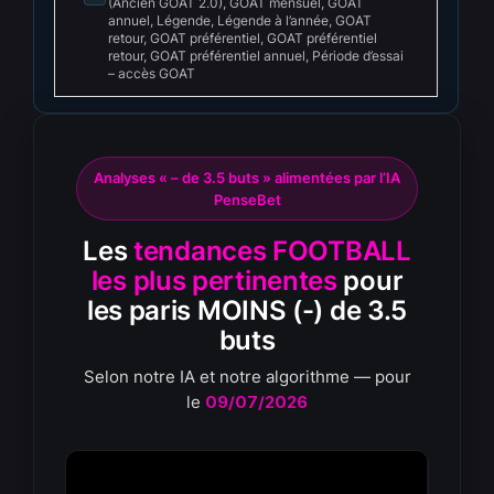
(Ancien GOAT 2.0), GOAT mensuel, GOAT
annuel, Légende, Légende à l’année, GOAT
retour, GOAT préférentiel, GOAT préférentiel
retour, GOAT préférentiel annuel, Période d’essai
– accès GOAT
Analyses « – de 3.5 buts » alimentées par l’IA
PenseBet
Les
tendances FOOTBALL
les plus pertinentes
pour
les paris MOINS (-) de 3.5
buts
Selon notre IA et notre algorithme — pour
le
09/07/2026