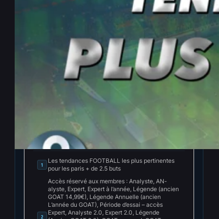
Les meilleures tendances
FOOT ‘PLUS de 2.5 buts au
total’ du 09-07-2026
Juil 8, 2026
—
La rédaction PenseBet
par
dans
Tendances
, 
Tendances Football
INDEX
Cacher l'index
Les tendances FOOTBALL les plus pertinentes
1
pour les paris + de 2.5 buts
Accès réservé aux membres : Analyste, AN-
alyste, Expert, Expert à l’année, Légende (ancien
GOAT 14,99€), Légende Annuelle (ancien
L’année du GOAT), Période d’essai – accès
Expert, Analyste 2.0, Expert 2.0, Légende
2