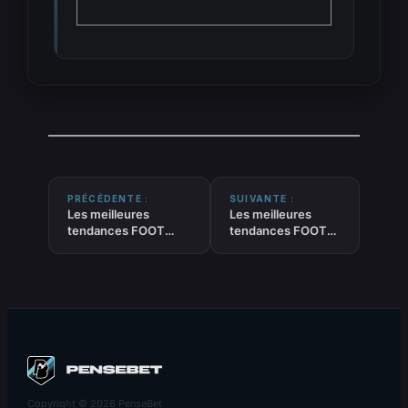
PRÉCÉDENTE :
SUIVANTE :
Les meilleures
Les meilleures
tendances FOOT
tendances FOOT
‘PLUS de 3.5 buts au
‘Tirs cadrés TOTAL’
total’ du 09-07-2026
du 09-07-2026
Copyright © 2026 PenseBet