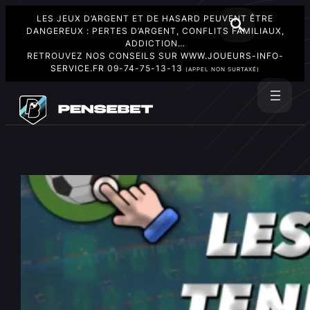
LES JEUX D’ARGENT ET DE HASARD PEUVENT ÊTRE
DANGEREUX : PERTES D’ARGENT, CONFLITS FAMILIAUX,
ADDICTION…
RETROUVEZ NOS CONSEILS SUR
WWW.JOUEURS-INFO-
SERVICE.FR
09-74-75-13-13
(APPEL NON SURTAXÉ)
Aller
au
Rechercher
contenu