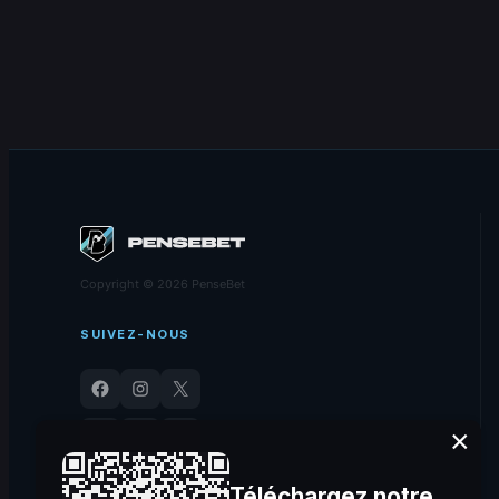
Copyright © 2026 PenseBet
SUIVEZ-NOUS
Facebook
Instagram
X
YouTube
TikTok
LinkedIn
×
Téléchargez notre