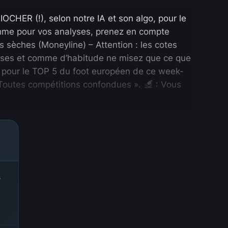
OCHER (!), selon notre IA et son algo, pour le
rithme pour vos analyses, prenez en compte
s sèches (Moneyline) – Attention : les cotes
 mises et comme d’habitude ne misez que ce que
s pour le TOP 5 du foot européen de ce week-
« Toutes compétitions confondues ».
: Vous
s