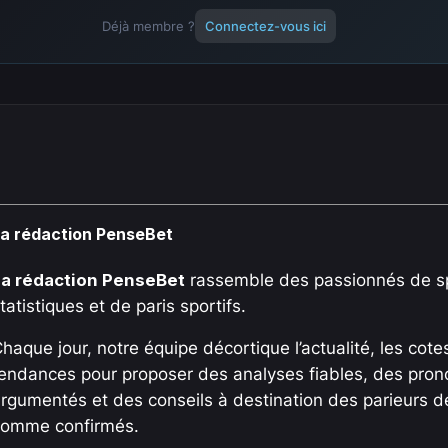
Déjà membre ?
Connectez-vous ici
a rédaction PenseBet
La rédaction PenseBet
rassemble des passionnés de sp
tatistiques et de paris sportifs.
haque jour, notre équipe décortique l’actualité, les cotes
endances pour proposer des analyses fiables, des pron
rgumentés et des conseils à destination des parieurs 
comme confirmés.