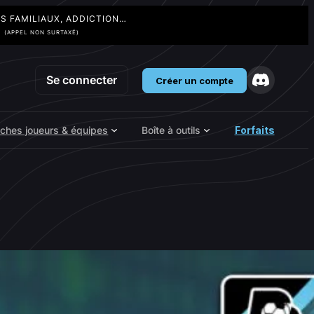
TS FAMILIAUX, ADDICTION…
3
(APPEL NON SURTAXÉ)
Se connecter
Créer un compte
iches joueurs & équipes
Boîte à outils
Forfaits