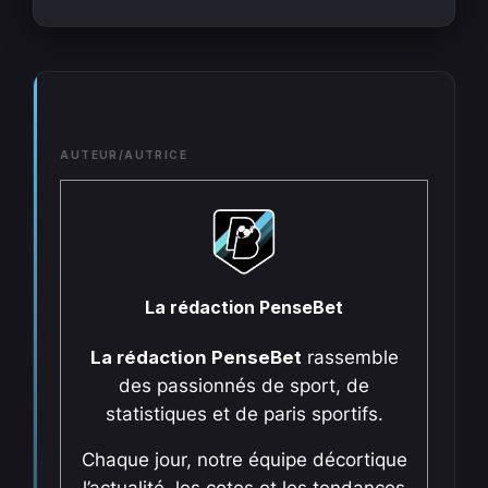
AUTEUR/AUTRICE
La rédaction PenseBet
La rédaction PenseBet
rassemble
des passionnés de sport, de
statistiques et de paris sportifs.
Chaque jour, notre équipe décortique