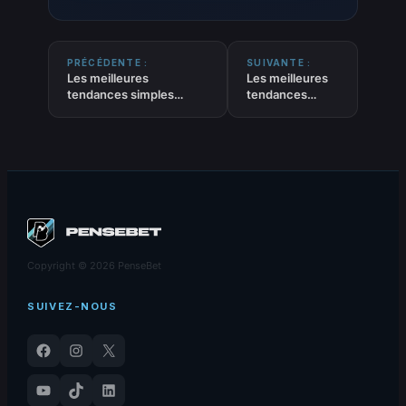
PRÉCÉDENTE :
SUIVANTE :
Les meilleures
Les meilleures
tendances simples
tendances
forme du moment
WNBA équipes
WNBA OVER du 07-07-
du 07-07-2026
2026
Copyright © 2026 PenseBet
SUIVEZ-NOUS
Facebook
Instagram
X
YouTube
TikTok
LinkedIn