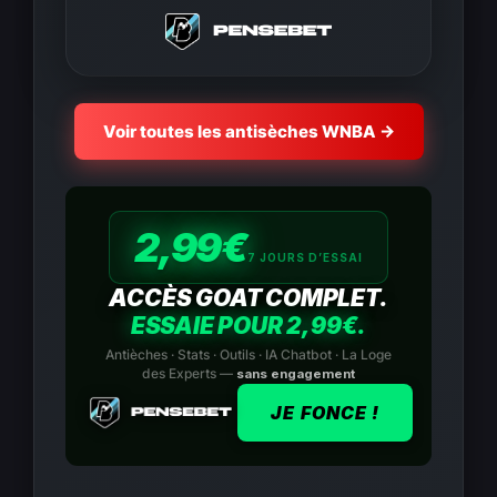
Voir toutes les antisèches WNBA →
2,99€
7 JOURS D’ESSAI
ACCÈS GOAT COMPLET.
ESSAIE POUR 2,99€.
Antièches · Stats · Outils · IA Chatbot · La Loge
des Experts —
sans engagement
JE FONCE !