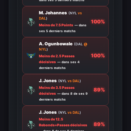
dans ses 5 derniers matchs
M. Johannes
(NYL
vs
DAL
)
100%
Moins de 7.5 Points
— dans
ses 5 derniers matchs
A. Ogunbowale
(DAL
@
NYL
)
100%
Moins de 2.5 Passes
décisives
— dans ses 4
derniers matchs
J. Jones
(NYL
vs DAL
)
Moins de 3.5 Passes
89%
décisives
— dans 8 de ses 9
derniers matchs
J. Jones
(NYL
vs DAL
)
Moins de 12.5
89%
Rebonds+Passes décisives