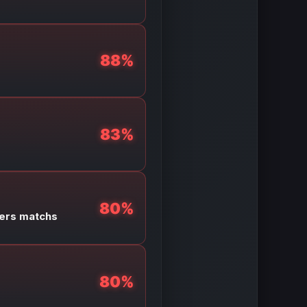
88%
83%
80%
iers matchs
80%