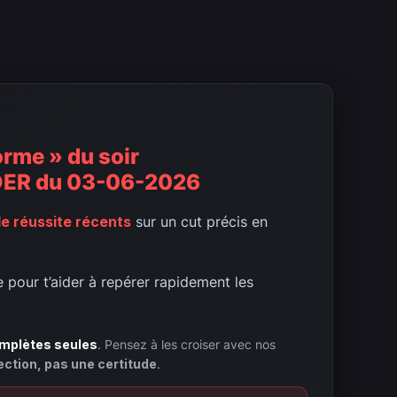
rme » du soir
de réussite récents
sur un cut précis en
e pour t’aider à repérer rapidement les
mplètes seules
. Pensez à les croiser avec nos
ection, pas une certitude
.