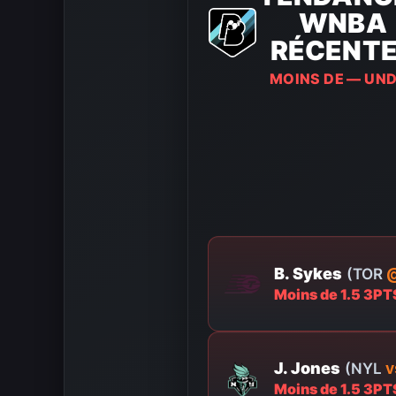
WNBA
RÉCENT
MOINS DE — UN
B. Sykes
(TOR
Moins de 1.5 3PT
J. Jones
(NYL
v
Moins de 1.5 3PT