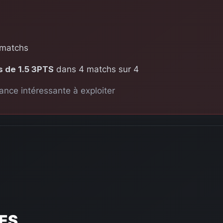
 matchs
 de 1.5 3PTS
dans 4 matchs sur 4
ance intéressante à exploiter
ES