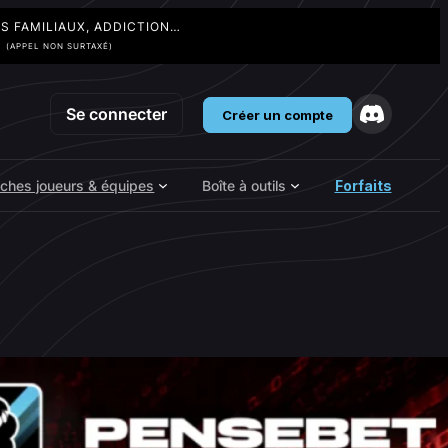
TS FAMILIAUX, ADDICTION…
3
(APPEL NON SURTAXÉ)
Se connecter
Créer un compte
iches joueurs & équipes
Boîte à outils
Forfaits