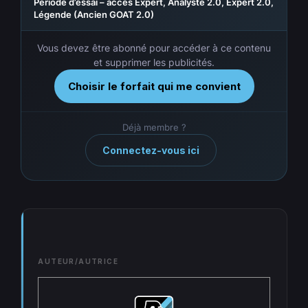
Période d’essai – accès Expert, Analyste 2.0, Expert 2.0,
Légende (Ancien GOAT 2.0)
Vous devez être abonné pour accéder à ce contenu
et supprimer les publicités.
Choisir le forfait qui me convient
Déjà membre ?
Connectez-vous ici
AUTEUR/AUTRICE