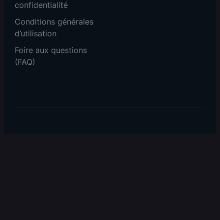
confidentialité
Conditions générales
d’utilisation
Foire aux questions
(FAQ)