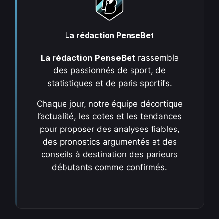
La rédaction PenseBet
La rédaction PenseBet
rassemble
des passionnés de sport, de
statistiques et de paris sportifs.
Chaque jour, notre équipe décortique
l’actualité, les cotes et les tendances
pour proposer des analyses fiables,
des pronostics argumentés et des
conseils à destination des parieurs
débutants comme confirmés.