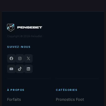
Copyright © 2026 PenseBet
SUIVEZ-NOUS
Facebook
Instagram
X
YouTube
TikTok
LinkedIn
À PROPOS
CATÉGORIES
Forfaits
Pronostics Foot