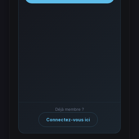
Déjà membre ?
Connectez-vous ici