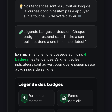
Nos tendances sont MAJ tout au long de
la journée donc n’hésitez pas à appuyer
sur la touche F5 de votre clavier
Légende badges ci-dessous. Chaque
badge correspond
dans l’ordre
à son
bullet et donc à une tendance détectée.
Exemple :
Si une fiche possède au moins
4
badges
, les tendances s’alignent et les
indicateurs sont au vert pour que le joueur passe
au-dessus
de sa ligne.
Légende des badges
Forme du
Forme
moment
domicile