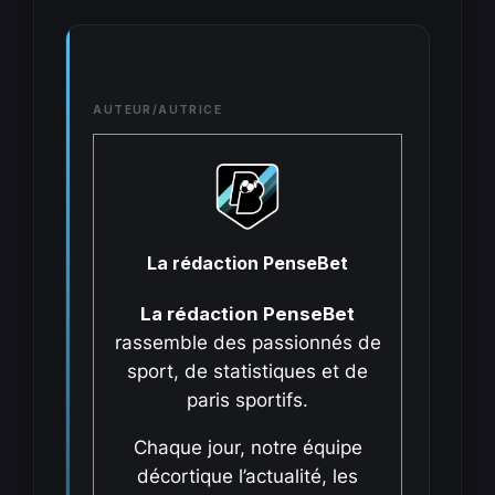
AUTEUR/AUTRICE
La rédaction PenseBet
La rédaction PenseBet
rassemble des passionnés de
sport, de statistiques et de
paris sportifs.
Chaque jour, notre équipe
décortique l’actualité, les