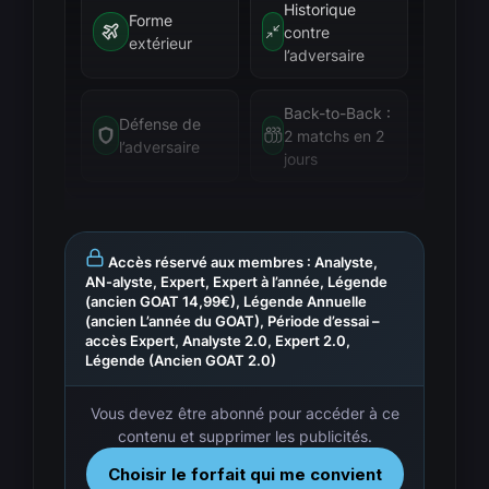
Historique
Forme
contre
extérieur
l’adversaire
Back-to-Back :
Défense de
2 matchs en 2
l’adversaire
jours
Accès réservé aux membres : Analyste,
AN-alyste, Expert, Expert à l’année, Légende
(ancien GOAT 14,99€), Légende Annuelle
(ancien L’année du GOAT), Période d’essai –
accès Expert, Analyste 2.0, Expert 2.0,
Légende (Ancien GOAT 2.0)
Vous devez être abonné pour accéder à ce
contenu et supprimer les publicités.
Choisir le forfait qui me convient