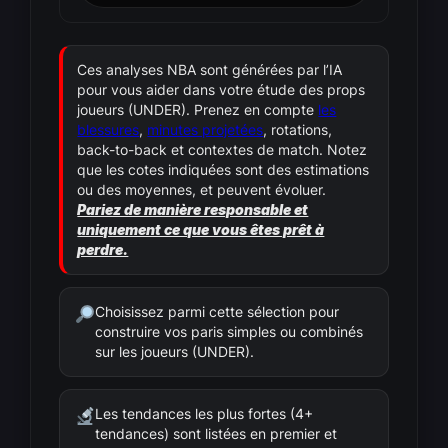
Ces analyses NBA sont générées par l’IA
pour vous aider dans votre étude des props
joueurs (UNDER). Prenez en compte
les
blessures
,
minutes projetées
, rotations,
back-to-back et contextes de match. Notez
que les cotes indiquées sont des estimations
ou des moyennes, et peuvent évoluer.
Pariez de manière responsable et
uniquement ce que vous êtes prêt à
perdre.
Choisissez parmi cette sélection pour
construire vos paris simples ou combinés
sur les joueurs (UNDER).
Les tendances les plus fortes (4+
tendances) sont listées en premier et