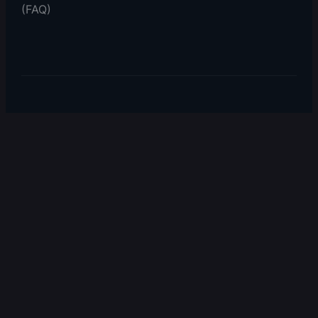
(FAQ)