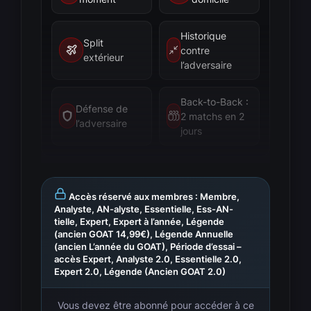
Historique
Split
contre
extérieur
l’adversaire
Back-to-Back :
Défense de
2 matchs en 2
l’adversaire
jours
Accès réservé aux membres : Membre,
Analyste, AN-alyste, Essentielle, Ess-AN-
tielle, Expert, Expert à l’année, Légende
(ancien GOAT 14,99€), Légende Annuelle
(ancien L’année du GOAT), Période d’essai –
accès Expert, Analyste 2.0, Essentielle 2.0,
Expert 2.0, Légende (Ancien GOAT 2.0)
Vous devez être abonné pour accéder à ce