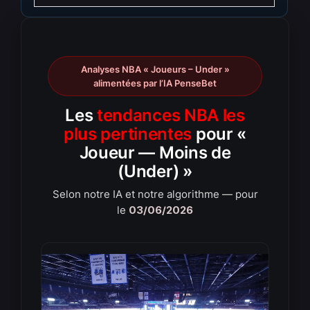
Analyses NBA « Joueurs – Under »
alimentées par l’IA PenseBet
Les
tendances NBA les
plus pertinentes
pour «
Joueur — Moins de
(Under) »
Selon notre IA et notre algorithme — pour
le
03/06/2026