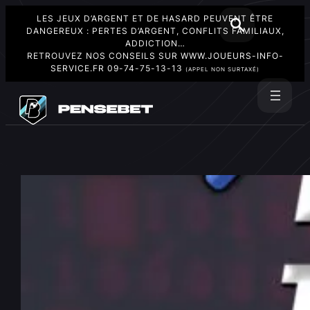
LES JEUX D’ARGENT ET DE HASARD PEUVENT ÊTRE
DANGEREUX : PERTES D’ARGENT, CONFLITS FAMILIAUX,
ADDICTION…
RETROUVEZ NOS CONSEILS SUR
WWW.JOUEURS-INFO-
SERVICE.FR
09-74-75-13-13
(APPEL NON SURTAXÉ)
Aller
au
Rechercher
contenu