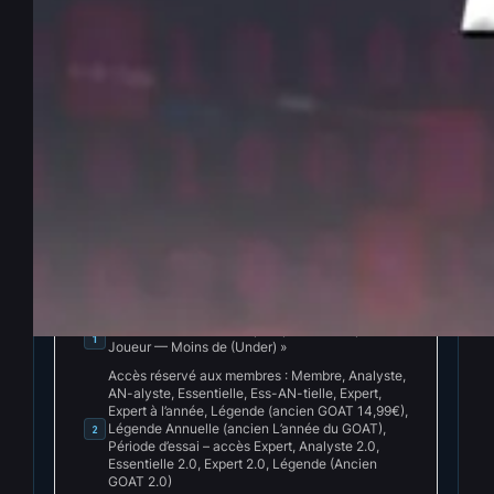
Les meilleures tendances NBA
UNDER du 03-06-2026
Juin 3, 2026
—
La rédaction PenseBet
par
dans
Tendances
, 
Tendances NBA
INDEX
Cacher l'index
Les tendances NBA les plus pertinentes pour «
1
Joueur — Moins de (Under) »
Accès réservé aux membres : Membre, Analyste,
AN-alyste, Essentielle, Ess-AN-tielle, Expert,
Expert à l’année, Légende (ancien GOAT 14,99€),
Légende Annuelle (ancien L’année du GOAT),
2
Période d’essai – accès Expert, Analyste 2.0,
Essentielle 2.0, Expert 2.0, Légende (Ancien
GOAT 2.0)