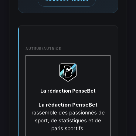
AUTEUR/AUTRICE
La rédaction PenseBet
La rédaction PenseBet
rassemble des passionnés de
sport, de statistiques et de
paris sportifs.