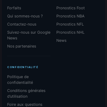
Forfaits
Pronostics Foot
Qui sommes-nous ?
Pronostics NBA
Contactez-nous
Pronostics NFL
Suivez-nous sur Google
Pronostics NHL
News
News
Nos partenaires
CONFIDENTIALITÉ
Politique de
confidentialité
Conditions générales
d’utilisation
Foire aux questions