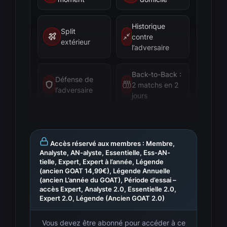
Historique
Split
contre
extérieur
l’adversaire
Back-to-Back :
Défense de
2 matchs en 2
l’adversaire
jours
Accès réservé aux membres : Membre,
Analyste, AN-alyste, Essentielle, Ess-AN-
tielle, Expert, Expert à l’année, Légende
(ancien GOAT 14,99€), Légende Annuelle
(ancien L’année du GOAT), Période d’essai –
accès Expert, Analyste 2.0, Essentielle 2.0,
Expert 2.0, Légende (Ancien GOAT 2.0)
Vous devez être abonné pour accéder à ce