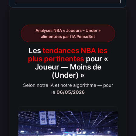
Analyses NBA « Joueurs – Under »
alimentées par l’IA PenseBet
Les
tendances NBA les
plus pertinentes
pour «
Joueur — Moins de
(Under) »
Selon notre IA et notre algorithme — pour
le
06/05/2026