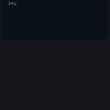
(FAQ)