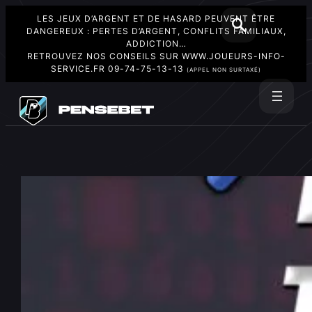
LES JEUX D’ARGENT ET DE HASARD PEUVENT ÊTRE
DANGEREUX : PERTES D’ARGENT, CONFLITS FAMILIAUX,
ADDICTION…
RETROUVEZ NOS CONSEILS SUR
WWW.JOUEURS-INFO-
SERVICE.FR
09-74-75-13-13
(APPEL NON SURTAXÉ)
Aller
au
Rechercher
contenu