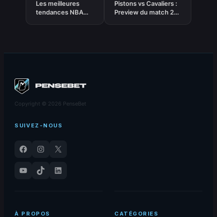
Les meilleures
Pistons vs Cavaliers :
tendances NBA
Preview du match 2
OVER du 06-05-
du deuxième tour
2026
Copyright © 2026 PenseBet
SUIVEZ-NOUS
Facebook
Instagram
X
YouTube
TikTok
LinkedIn
À PROPOS
CATÉGORIES