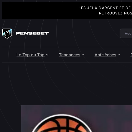
LES JEUX D’ARGENT ET DE
RETROUVEZ NOS
Aller
au
Rech
Search
contenu
Le Top du Top
Tendances
Antisèches