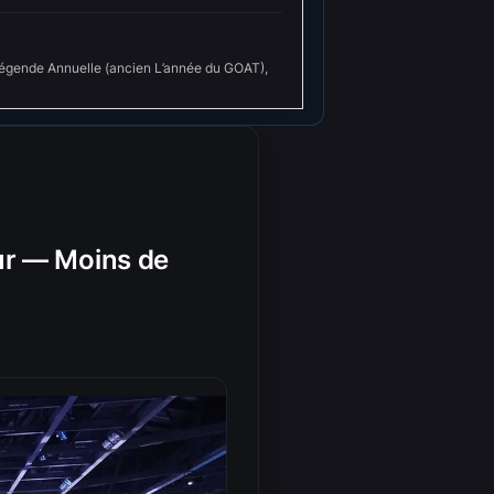
 Légende Annuelle (ancien L’année du GOAT),
ur — Moins de