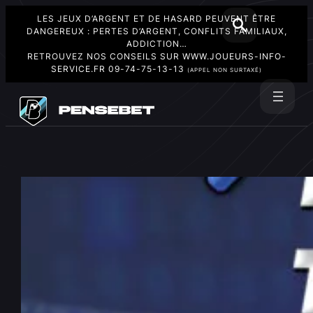
LES JEUX D’ARGENT ET DE HASARD PEUVENT ÊTRE
DANGEREUX : PERTES D’ARGENT, CONFLITS FAMILIAUX,
ADDICTION…
RETROUVEZ NOS CONSEILS SUR
WWW.JOUEURS-INFO-
SERVICE.FR
09-74-75-13-13
(APPEL NON SURTAXÉ)
Aller
au
Rechercher
contenu