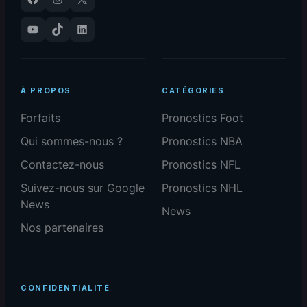
YouTube
TikTok
LinkedIn
À PROPOS
CATÉGORIES
Forfaits
Pronostics Foot
Qui sommes-nous ?
Pronostics NBA
Contactez-nous
Pronostics NFL
Suivez-nous sur Google
Pronostics NHL
News
News
Nos partenaires
CONFIDENTIALITÉ