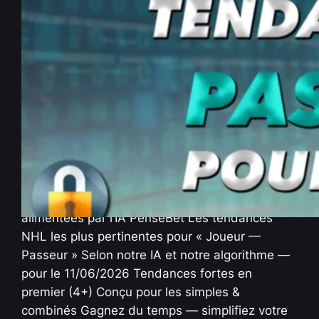
Les meilleures tendances NHL
PASSEURS DECISIFS du 11-06-
2026
Juin 11, 2026
—
La rédaction PenseBet
par
dans
Tendances
, 
Tendances NHL
Analyses NHL « Joueurs – Passeurs »
alimentées par l’IA PenseBet Les tendances
NHL les plus pertinentes pour « Joueur —
Passeur » Selon notre IA et notre algorithme —
pour le 11/06/2026 Tendances fortes en
premier (4+) Conçu pour les simples &
combinés Gagnez du temps — simplifiez votre