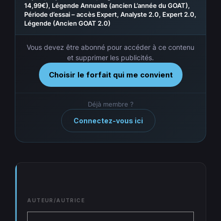
14,99€), Légende Annuelle (ancien L’année du GOAT),
Période d’essai – accès Expert, Analyste 2.0, Expert 2.0,
Légende (Ancien GOAT 2.0)
Vous devez être abonné pour accéder à ce contenu
et supprimer les publicités.
Choisir le forfait qui me convient
Déjà membre ?
Connectez-vous ici
AUTEUR/AUTRICE