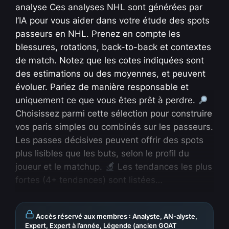
analyse Ces analyses NHL sont générées par
l’IA pour vous aider dans votre étude des spots
passeurs en NHL. Prenez en compte les
blessures, rotations, back-to-back et contextes
de match. Notez que les cotes indiquées sont
des estimations ou des moyennes, et peuvent
évoluer. Pariez de manière responsable et
uniquement ce que vous êtes prêt à perdre.
Choisissez parmi cette sélection pour construire
vos paris simples ou combinés sur les passeurs.
Les passes décisives peuvent offrir des spots
plus lisibles que les buts, selon le profil du
joueur et le matchup.
Les tendances les plus
fortes (4+ tendances) sont listées…
Accès réservé aux membres : Analyste, AN-alyste,
Expert, Expert à l’année, Légende (ancien GOAT