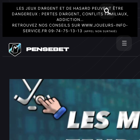
LES JEUX D’ARGENT ET DE HASARD PEUVENT ÊTRE
DANGEREUX : PERTES D’ARGENT, CONFLITS FAMILIAUX,
ADDICTION…
RETROUVEZ NOS CONSEILS SUR
WWW.JOUEURS-INFO-
SERVICE.FR
09-74-75-13-13
(APPEL NON SURTAXÉ)
Aller
au
Rechercher
contenu