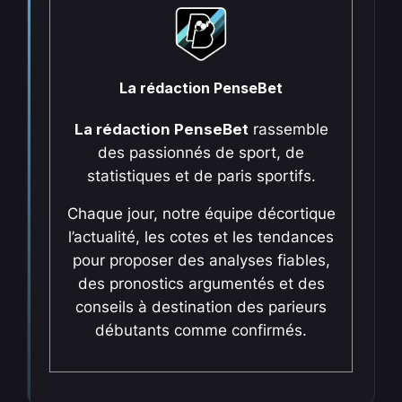
La rédaction PenseBet
La rédaction PenseBet
rassemble
des passionnés de sport, de
statistiques et de paris sportifs.
Chaque jour, notre équipe décortique
l’actualité, les cotes et les tendances
pour proposer des analyses fiables,
des pronostics argumentés et des
conseils à destination des parieurs
débutants comme confirmés.