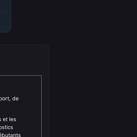
ort, de
 et les
ostics
débutants