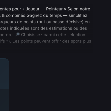
entes pour « Joueur — Pointeur » Selon notre
es & combinés Gagnez du temps — simplifiez
rqueurs de points (but ou passe décisive) en
cotes indiquées sont des estimations ou des
 perdre.
Choisissez parmi cette sélection
s »). Les points peuvent offrir des spots plus
s