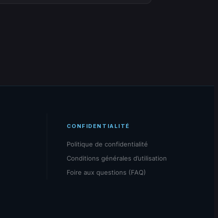
CONFIDENTIALITÉ
Politique de confidentialité
Conditions générales d’utilisation
Foire aux questions (FAQ)