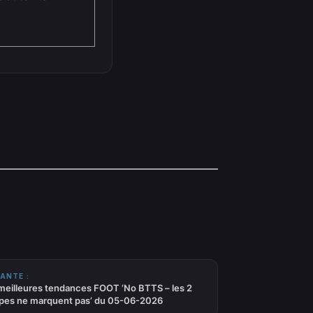
ANTE :
meilleures tendances FOOT ‘No BTTS – les 2
pes ne marquent pas’ du 05-06-2026