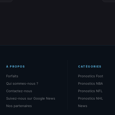
À PROPOS
CATÉGORIES
Forfaits
Pronostics Foot
Qui sommes-nous ?
Pronostics NBA
Contactez-nous
Pronostics NFL
Suivez-nous sur Google News
Pronostics NHL
Nos partenaires
News