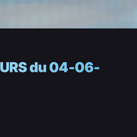
EURS du 04-06-