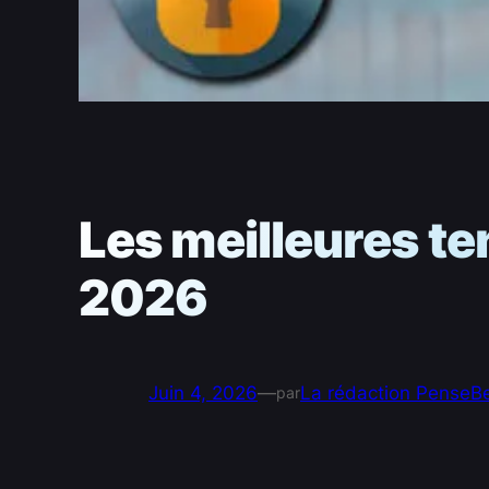
Les meilleures 
2026
Juin 4, 2026
—
La rédaction PenseB
par