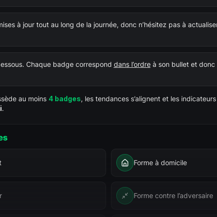
ses à jour tout au long de la journée, donc n’hésitez pas à actualiser
dessous. Chaque badge correspond
dans l’ordre
à son bullet et donc
ossède au moins
4 badges
, les tendances s’alignent et les indicateur
i
.
es
t
Forme à domicile
r
Forme contre l’adversaire