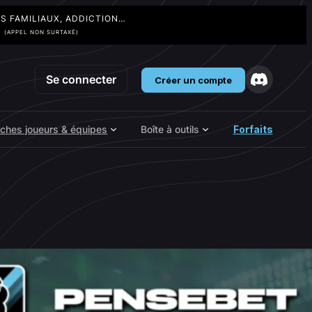
TS FAMILIAUX, ADDICTION…
3
(APPEL NON SURTAXÉ)
Se connecter
Créer un compte
iches joueurs & équipes
Boîte à outils
Forfaits