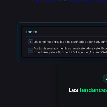
Juin 10, 2026
—
La rédaction Pense
INDEX
Les tendances NRL les plus pertinentes pour « Joueur 
1
Accès réservé aux membres : Analyste, AN-alyste, Expe
2
Expert, Analyste 2.0, Expert 2.0, Légende (Ancien GOAT
Les
tendances