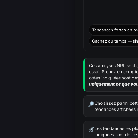
Tendances fortes en pr
Gagnez du temps — simp
Ces analyses NRL sont g
essai. Prenez en compte
cotes indiquées sont de
uniquement ce que vous
Choisissez parmi cett
tendances affichées me
Les tendances les plu
indiquées sont des e