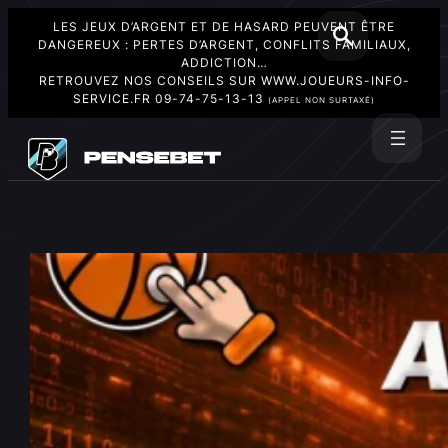
LES JEUX D’ARGENT ET DE HASARD PEUVENT ÊTRE
DANGEREUX : PERTES D’ARGENT, CONFLITS FAMILIAUX,
ADDICTION…
RETROUVEZ NOS CONSEILS SUR
WWW.JOUEURS-INFO-
SERVICE.FR
09-74-75-13-13
(APPEL NON SURTAXÉ)
Aller
au
Rechercher
contenu