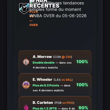
RÉCENTES
PLUS
DE
—
OVER
A. Morrow
(CON
@ CHI
)
100%
Double double
— dans ses
4 derniers matchs
E. Wheeler
(LAS
vs DAL
)
100%
Plus de 8.5 Points
— dans
ses 4 derniers matchs
B. Carleton
(POR
vs PHO
)
90%
Plus de 1.5 3PTS
— dans 9 de