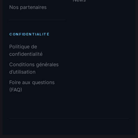
Nos partenaires
CONFIDENTIALITÉ
Politique de
confidentialité
Conditions générales
d’utilisation
Foire aux questions
(FAQ)