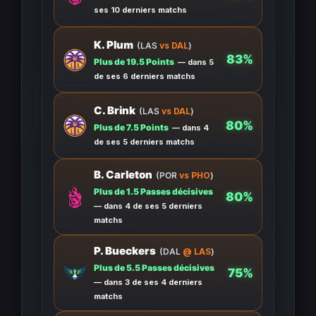
ses 10 derniers matchs
K. Plum
(LAS
vs DAL
)
83%
Plus de 19.5 Points
— dans 5
de ses 6 derniers matchs
C. Brink
(LAS
vs DAL
)
80%
Plus de 7.5 Points
— dans 4
de ses 5 derniers matchs
B. Carleton
(POR
vs PHO
)
Plus de 1.5 Passes décisives
80%
— dans 4 de ses 5 derniers
matchs
P. Bueckers
(DAL
@ LAS
)
Plus de 5.5 Passes décisives
75%
— dans 3 de ses 4 derniers
matchs