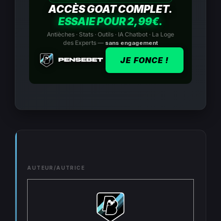
ACCÈS GOAT COMPLET.
ESSAIE POUR 2,99€.
Antièches · Stats · Outils · IA Chatbot · La Loge
des Experts —
sans engagement
JE FONCE !
AUTEUR/AUTRICE