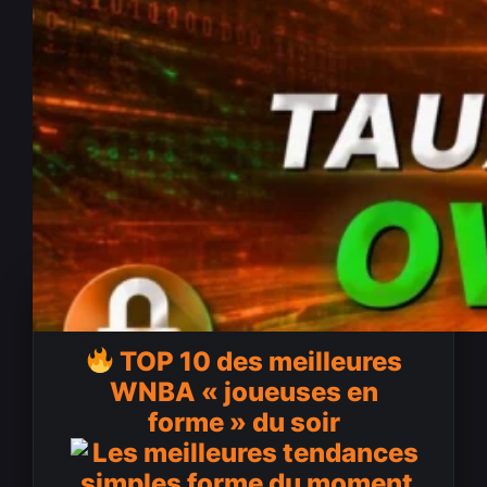
Les meilleures tendances
simples forme du moment
WNBA OVER du 05-06-2026
Juin 5, 2026
—
La rédaction PenseBet
par
dans
Antisèches
, 
WNBA
TOP 10 des meilleures
WNBA « joueuses en
forme » du soir