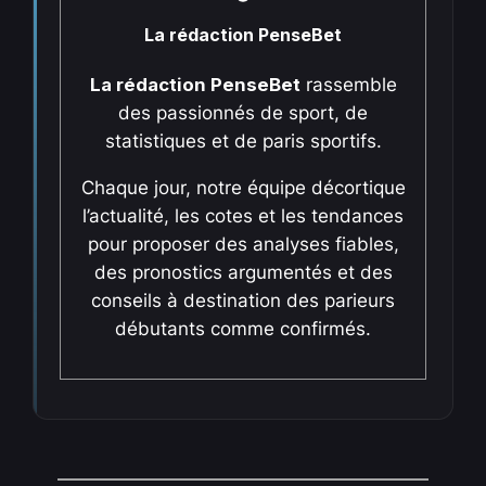
La rédaction PenseBet
La rédaction PenseBet
rassemble
des passionnés de sport, de
statistiques et de paris sportifs.
Chaque jour, notre équipe décortique
l’actualité, les cotes et les tendances
pour proposer des analyses fiables,
des pronostics argumentés et des
conseils à destination des parieurs
débutants comme confirmés.