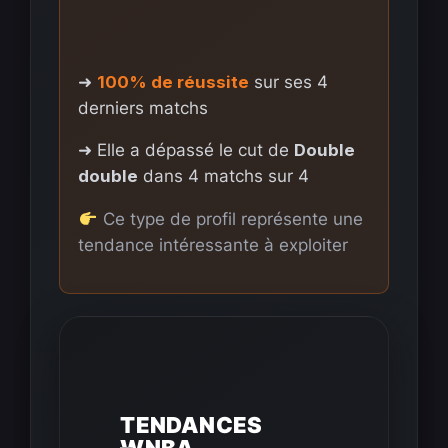
➜
100% de réussite
sur ses 4
derniers matchs
➜ Elle a dépassé le cut de
Double
double
dans 4 matchs sur 4
Ce type de profil représente une
tendance intéressante à exploiter
TENDANCES
WNBA