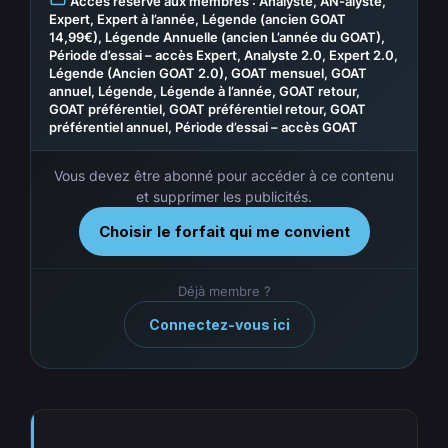
Accès réservé aux membres : Analyste, AN-alyste,
Expert, Expert à l’année, Légende (ancien GOAT
14,99€), Légende Annuelle (ancien L’année du GOAT),
Période d’essai – accès Expert, Analyste 2.0, Expert 2.0,
Légende (Ancien GOAT 2.0), GOAT mensuel, GOAT
annuel, Légende, Légende à l’année, GOAT retour,
GOAT préférentiel, GOAT préférentiel retour, GOAT
préférentiel annuel, Période d’essai – accès GOAT
Vous devez être abonné pour accéder à ce contenu
et supprimer les publicités.
Choisir le forfait qui me convient
Déjà membre ?
Connectez-vous ici