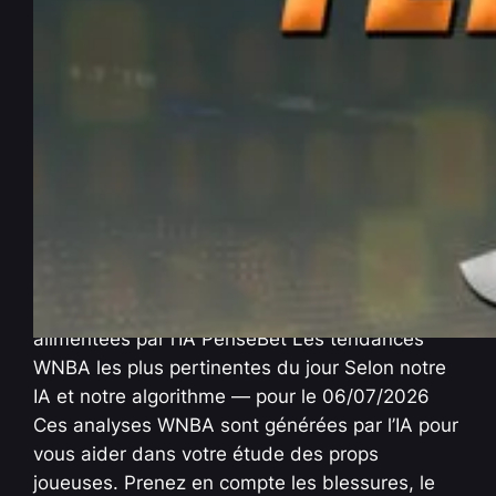
Les meilleures tendances
WNBA joueuses du 06-07-
2026
Juil 6, 2026
—
La rédaction PenseBet
par
dans
Tendances
, 
Tendances WNBA
Analyses WNBA « Joueuses – Props »
alimentées par l’IA PenseBet Les tendances
WNBA les plus pertinentes du jour Selon notre
IA et notre algorithme — pour le 06/07/2026
Ces analyses WNBA sont générées par l’IA pour
vous aider dans votre étude des props
joueuses. Prenez en compte les blessures, le