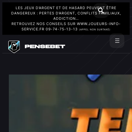
LES JEUX D’ARGENT ET DE HASARD PEUVENT ÊTRE
DANGEREUX : PERTES D’ARGENT, CONFLITS FAMILIAUX,
ADDICTION…
RETROUVEZ NOS CONSEILS SUR
WWW.JOUEURS-INFO-
SERVICE.FR
09-74-75-13-13
(APPEL NON SURTAXÉ)
Aller
au
Rechercher
contenu