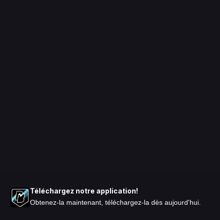
Téléchargez notre application!
Obtenez-la maintenant, téléchargez-la dès aujourd'hui.