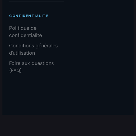
CONFIDENTIALITÉ
Politique de
confidentialité
Conditions générales
d’utilisation
Foire aux questions
(FAQ)