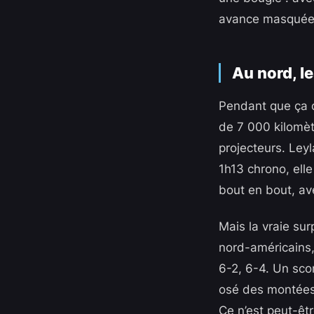
avance masquée da
Au nord, l
Pendant que ça c
de 7 000 kilomètr
projecteurs. Leyl
1h13 chrono, elle
bout en bout, ave
Mais la vraie su
nord-américains,
6-2, 6-4. Un sco
osé des montées 
Ce n’est peut-êt