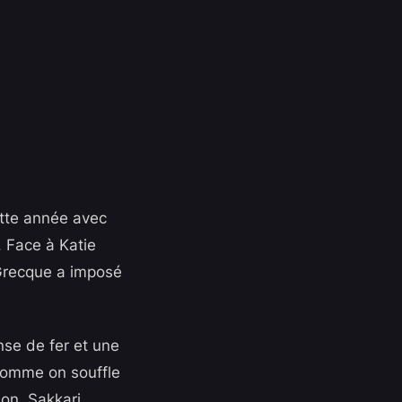
ette année avec
. Face à Katie
 Grecque a imposé
nse de fer et une
 comme on souffle
ion. Sakkari