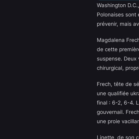
Washington D.C., 
Polonaises sont 
prévenir, mais av
Magdalena Frech 
de cette premièr
suspense. Deux vi
chirurgical, prop
Frech, tête de s
une qualifiée uk
final : 6-2, 6-4.
gouvernail. Frec
une proie vacilla
Linette, de son c