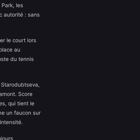
 Park, les
 autorité : sans
r le court lors
place au
uste du tennis
a Starodubtseva,
 amont. Score
s, qui tient le
me un faucon sur
intensité.
ujours