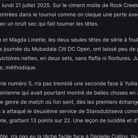
lundi 21 juillet 2025. Sur le ciment moite de Rock Creek
entrées dans le tournoi comme on claque une porte avec
ec un bruit sec qui fait tourner les têtes.
et Magda Linette, les deux seules têtes de série à foule
e journée du Mubadala Citi DC Open, ont laissé peu de 
ctoires nettes, en deux sets, sans flafla ni fioritures. J
re, méthodique.
érie numéro 5, n’a pas tremblé une seconde face à Yulii
rainienne qui avait pourtant montré de belles choses en
 Le genre de match où l’on sent, dès les premiers échange
h a attaqué le deuxième service de Starodubtseva com
nte, grattant 13 points sur 22. Une leçon de lucidité et d’
ôté, n’a pas eu la tâche facile face à Danielle Collins, to