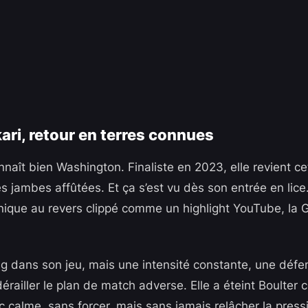
ari, retour en terres connues
nnaît bien Washington. Finaliste en 2023, elle revient c
 les jambes affûtées. Et ça s’est vu dès son entrée en lice
annique au revers clippé comme un highlight YouTube, la
ng dans son jeu, mais une intensité constante, une défe
dérailler le plan de match adverse. Elle a éteint Boulter
c calme, sans forcer, mais sans jamais relâcher la press