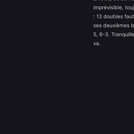
imprévisible, to
: 13 doubles fau
ses deuxièmes bal
5, 6-3. Tranquill
va.