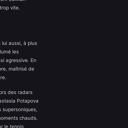
rop vite.
lui aussi, à plus
llumé les
si agressive. En
pre, maîtrisé de
re.
hors des radars
astasia Potapova
s supersoniques,
 moments chauds.
r le tennis