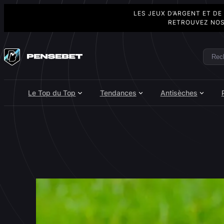
LES JEUX D’ARGENT ET DE
RETROUVEZ NOS
Aller
au
Rech
Search
contenu
Le Top du Top
Tendances
Antisèches