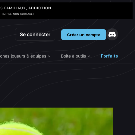
TS FAMILIAUX, ADDICTION…
3
(APPEL NON SURTAXÉ)
Se connecter
Créer un compte
iches joueurs & équipes
Boîte à outils
Forfaits