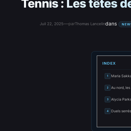
Tennis : Les têtes d
—
dans
par
Juil 22, 2025
Thomas Lancelin
NEW
INDEX
Maria Sakkar
1
Au nord, les
2
Alycia Parks
3
Duels serrés
4