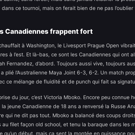
ns ce tournoi, mais on ferait bien de ne pas l’oublier t
es Canadiennes frappent fort
hauffait à Washington, le Livesport Prague Open vibrait 
es à l’est. Et là-bas, ce sont les Canadiennes qui ont a
ah Fernandez, d’abord. Toujours aussi vive, toujours aus
 a plié l’Australienne Maya Joint 6-3, 6-2. Un match pro
c ce mélange de fluidité et de punch qui fait sa signatu
rprise du jour, c’est Victoria Mboko. Encore peu connue 
 la jeune Canadienne de 18 ans a renversé la Russe An
re qui ne dit pas tout. Mboko a balancé des coups droit
au filet façon old school, et tenu la baraque dans les
re qu’un début, mais ça sent la montée en puissance pou