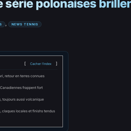
e série polonaises brill
, 
S
NEWS TENNIS
Cacher l'index
i, retour en terres connues
 Canadiennes frappent fort
, toujours aussi volcanique
, claques locales et finishs tendus