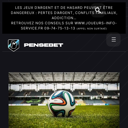
LES JEUX D’ARGENT ET DE HASARD PEUVENT ÊTRE
DANGEREUX : PERTES D’ARGENT, CONFLITS FAMILIAUX,
ADDICTION…
RETROUVEZ NOS CONSEILS SUR
WWW.JOUEURS-INFO-
SERVICE.FR
09-74-75-13-13
(APPEL NON SURTAXÉ)
Aller
au
Rechercher
contenu