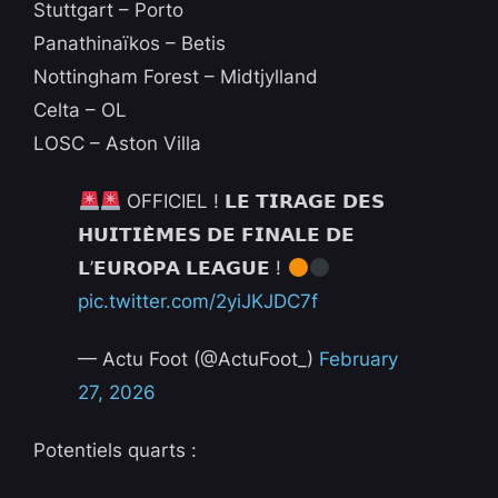
Stuttgart – Porto
Panathinaïkos – Betis
Nottingham Forest – Midtjylland
Celta – OL
LOSC – Aston Villa
OFFICIEL ! 𝗟𝗘 𝗧𝗜𝗥𝗔𝗚𝗘 𝗗𝗘𝗦
𝗛𝗨𝗜𝗧𝗜𝗘̀𝗠𝗘𝗦 𝗗𝗘 𝗙𝗜𝗡𝗔𝗟𝗘 𝗗𝗘
𝗟’𝗘𝗨𝗥𝗢𝗣𝗔 𝗟𝗘𝗔𝗚𝗨𝗘 !
pic.twitter.com/2yiJKJDC7f
— Actu Foot (@ActuFoot_)
February
27, 2026
Potentiels quarts :