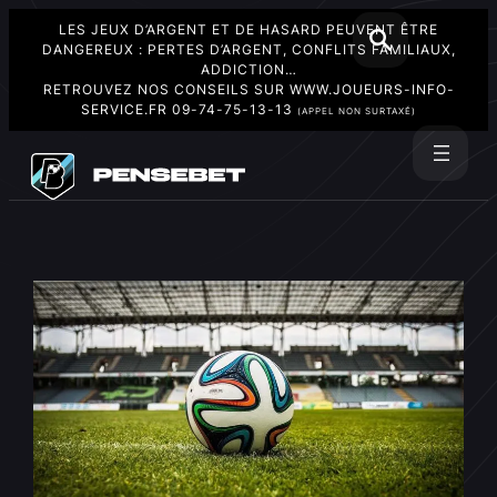
LES JEUX D’ARGENT ET DE HASARD PEUVENT ÊTRE
DANGEREUX : PERTES D’ARGENT, CONFLITS FAMILIAUX,
ADDICTION…
RETROUVEZ NOS CONSEILS SUR
WWW.JOUEURS-INFO-
SERVICE.FR
09-74-75-13-13
(APPEL NON SURTAXÉ)
Aller
au
Rechercher
contenu