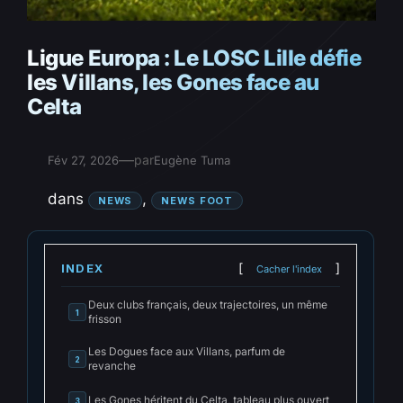
Ligue Europa : Le LOSC Lille défie
les Villans, les Gones face au
Celta
—
par
Fév 27, 2026
Eugène Tuma
dans
, 
NEWS
NEWS FOOT
INDEX
Cacher l'index
Deux clubs français, deux trajectoires, un même
1
frisson
Les Dogues face aux Villans, parfum de
2
revanche
Les Gones héritent du Celta, tableau plus ouvert
3