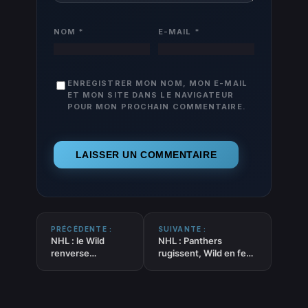
NOM
*
E-MAIL
*
ENREGISTRER MON NOM, MON E-MAIL
ET MON SITE DANS LE NAVIGATEUR
POUR MON PROCHAIN COMMENTAIRE.
PRÉCÉDENTE :
SUIVANTE :
NHL : le Wild
NHL : Panthers
renverse
rugissent, Wild en feu,
l’Avalanche, Boldy
Oilers déchaînés… la
en feu prolonge la
grande nuit du 26
série à six
février