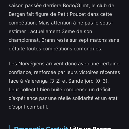
saison passée derrière Bodo/Glimt, le club de
Bergen fait figure de Petit Poucet dans cette
compétition. Mais attention à ne pas le sous-
estimer : actuellement 3ème de son
championnat, Brann reste sur sept matchs sans
défaite toutes compétitions confondues.
Les Norvégiens arrivent donc avec une certaine
confiance, renforcée par leurs victoires récentes
face à Valerenga (3-2) et Sandefjord (0-3).
Leur collectif bien huilé compense un déficit
d’expérience par une réelle solidarité et un état
d’esprit combatif.
Pronostic Gratuit
Lille vs Brann