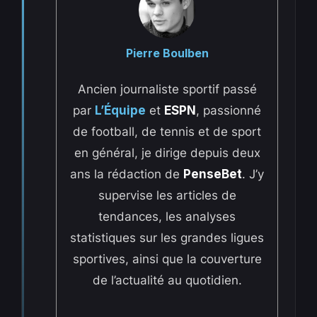
Pierre Boulben
Ancien journaliste sportif passé
par
L’Équipe
et
ESPN
, passionné
de football, de tennis et de sport
en général, je dirige depuis deux
ans la rédaction de
PenseBet
. J’y
supervise les articles de
tendances, les analyses
statistiques sur les grandes ligues
sportives, ainsi que la couverture
de l’actualité au quotidien.