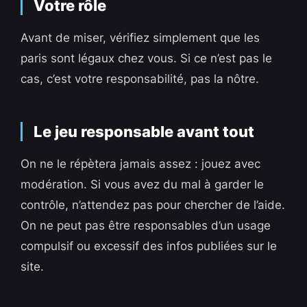
Votre rôle
Avant de miser, vérifiez simplement que les
paris sont légaux chez vous. Si ce n’est pas le
cas, c’est votre responsabilité, pas la nôtre.
Le jeu responsable avant tout
On ne le répètera jamais assez : jouez avec
modération. Si vous avez du mal à garder le
contrôle, n’attendez pas pour chercher de l’aide.
On ne peut pas être responsables d’un usage
compulsif ou excessif des infos publiées sur le
site.