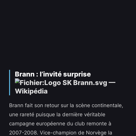
Brann : l’invité surprise
Brann fait son retour sur la scène continentale,
une rareté puisque la dernière véritable
campagne européenne du club remonte à
2007-2008. Vice-champion de Norvège la