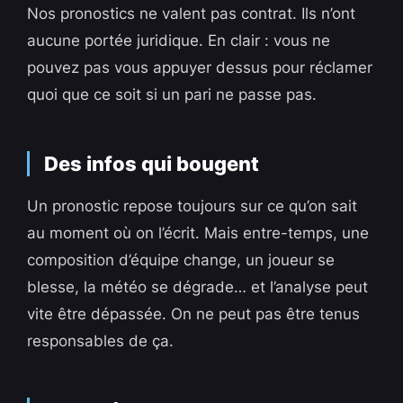
Nos pronostics ne valent pas contrat. Ils n’ont
aucune portée juridique. En clair : vous ne
pouvez pas vous appuyer dessus pour réclamer
quoi que ce soit si un pari ne passe pas.
Des infos qui bougent
Un pronostic repose toujours sur ce qu’on sait
au moment où on l’écrit. Mais entre-temps, une
composition d’équipe change, un joueur se
blesse, la météo se dégrade… et l’analyse peut
vite être dépassée. On ne peut pas être tenus
responsables de ça.