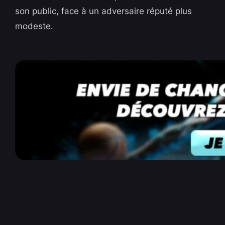
son public, face à un adversaire réputé plus
modeste.