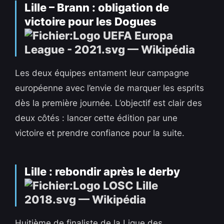
Lille – Brann : obligation de
victoire pour les Dogues
Les deux équipes entament leur campagne
européenne avec l’envie de marquer les esprits
dès la première journée. L’objectif est clair des
deux côtés : lancer cette édition par une
victoire et prendre confiance pour la suite.
Lille : rebondir après le derby
Huitième de finaliste de la Ligue des