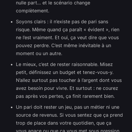
nulle part… et le scénario change
complètement.
Soyons clairs : il n’existe pas de pari sans
risque. Même quand ça paraît « évident », rien
ne l’est vraiment. Et oui, ça veut dire que vous
pouvez perdre. C’est même inévitable à un
moment ou un autre.
Le mieux, c’est de rester raisonnable. Misez
petit, définissez un budget et tenez-vous-y.
N’allez surtout pas toucher à l’argent dont vous
avez besoin pour vivre. Et surtout : ne courez
pas après vos pertes, ça finit rarement bien.
Un pari doit rester un jeu, pas un métier ni une
source de revenus. Si vous sentez que ça prend
trop de place dans votre quotidien, que ça
vous agace ou que ça vous met sous pression,