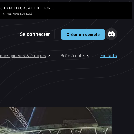
TS FAMILIAUX, ADDICTION…
3
(APPEL NON SURTAXÉ)
Se connecter
Créer un compte
iches joueurs & équipes
Boîte à outils
Forfaits