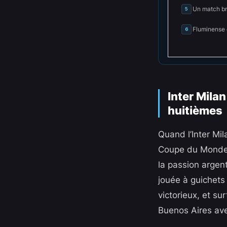
Un match brû
5
Fluminense 
6
Inter Milan
huitièmes
Quand l’Inter Mil
Coupe du Monde d
la passion argent
jouée à guichets 
victorieux, et su
Buenos Aires ave