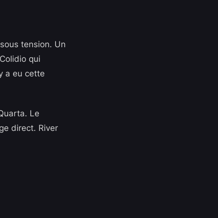
 sous tension. Un
olidio qui
y a eu cette
 Quarta. Le
e direct. River