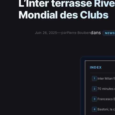
L’Inter terrasse Rive
Mondial des Clubs
—
dans
par
Juin 26, 2025
Pierre Boulben
NEWS
INDEX
Inter Milan f
1
70 minutes d
2
Francesco E
3
Bastoni, la 
4