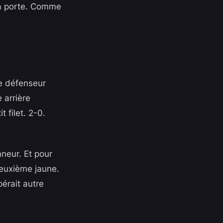
la porte. Comme
 Le défenseur
 arrière
 filet. 2-0.
neur. Et pour
 Deuxième jaune.
pérait autre