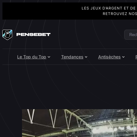
LES JEUX D’ARGENT ET DE
RETROUVEZ NOS
Aller
au
Rech
Search
contenu
Le Top du Top
Tendances
Antisèches