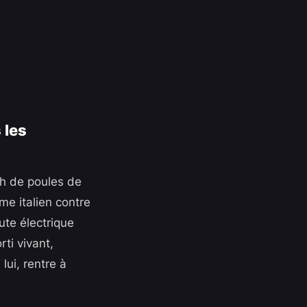
 les
tch de poules de
me italien contre
ute électrique
rti vivant,
lui, rentre à