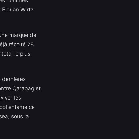
 les hommes
 Florian Wirtz
 une marque de
éjà récolté 28
total le plus
e dernières
ontre Qarabag et
viver les
pool entame ce
sea, sous la