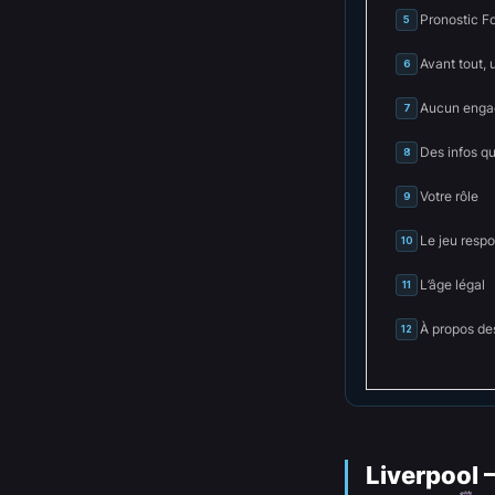
Pronostic F
5
Avant tout, 
6
Aucun engag
7
Des infos q
8
Votre rôle
9
Le jeu resp
10
L’âge légal
11
À propos de
12
Liverpool 