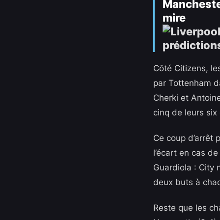
Manchester
mire
Côté Citizens, l
par Tottenham da
Cherki et Antoin
cinq de leurs si
Ce coup d’arrêt p
l’écart en cas d
Guardiola : City 
deux buts à chaq
Reste que les ch