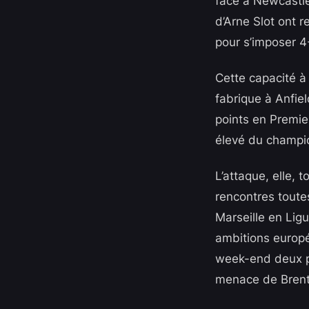
face à Newcastl
d’Arne Slot ont r
pour s’imposer 4
Cette capacité 
fabrique à Anfie
points en Premie
élevé du champi
L’attaque, elle, 
rencontres tout
Marseille en Lig
ambitions europé
week-end deux po
menace de Brent