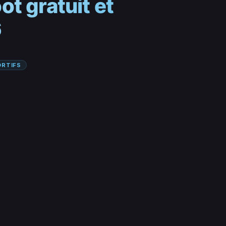
ot gratuit et
6
ORTIFS