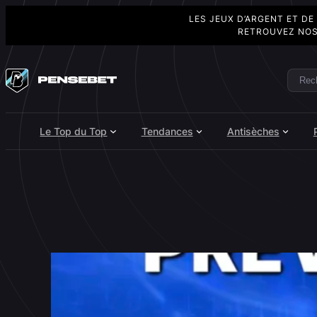
LES JEUX D’ARGENT ET DE
RETROUVEZ NOS
Aller
au
Rech
Search
contenu
Le Top du Top
Tendances
Antisèches