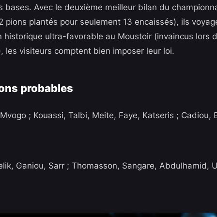
 bases. Avec le deuxième meilleur bilan du championnat
 22 pions plantés pour seulement 13 encaissés), ils voya
n historique ultra-favorable au Moustoir (invaincus lors d
), les visiteurs comptent bien imposer leur loi.
ons probables
Mvogo ; Kouassi, Talbi, Meite, Faye, Katseris ; Cadiou
elik, Ganiou, Sarr ; Thomasson, Sangare, Abdulhamid, U