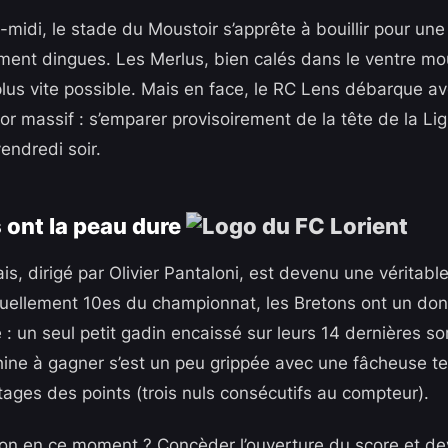
midi, le stade du Moustoir s’apprête à bouillir pour une
ent dingues. Les Merlus, bien calés dans le ventre mou
plus vite possible. Mais en face, le RC Lens débarque av
r massif : s’emparer provisoirement de la tête de la Lig
endredi soir.
 ont la peau dure
is, dirigé par Olivier Pantaloni, est devenu une véritable
tuellement 10es du championnat, les Bretons ont un don 
e : un seul petit gadin encaissé sur leurs 14 dernières sor
ine à gagner s’est un peu grippée avec une fâcheuse t
rtages des points (trois nuls consécutifs au compteur).
n en ce moment ? Concèder l’ouverture du score et dev