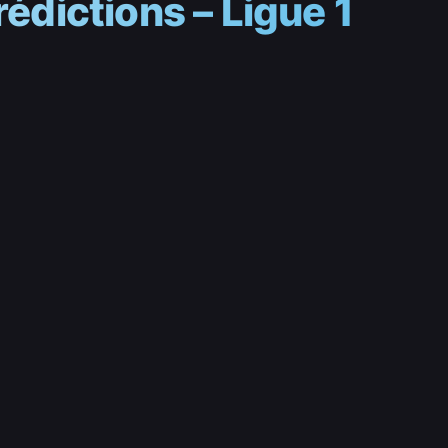
rédictions – Ligue 1