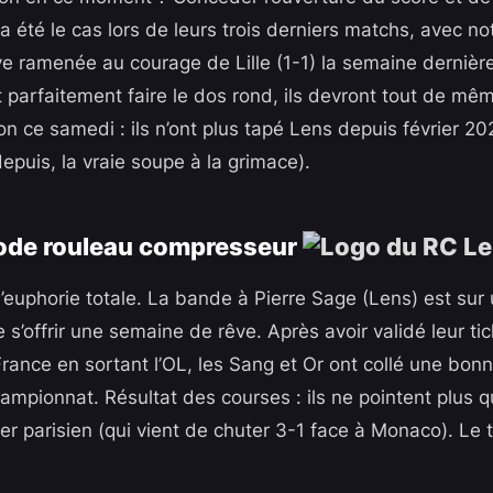
 a été le cas lors de leurs trois derniers matchs, avec 
ve ramenée au courage de Lille (1-1) la semaine dernière
t parfaitement faire le dos rond, ils devront tout de mê
n ce samedi : ils n’ont plus tapé Lens depuis février 20
epuis, la vraie soupe à la grimace).
ode rouleau compresseur
l’euphorie totale. La bande à Pierre Sage (Lens) est sur 
 s’offrir une semaine de rêve. Après avoir validé leur tic
ance en sortant l’OL, les Sang et Or ont collé une bonne
ampionnat. Résultat des courses : ils ne pointent plus q
er parisien (qui vient de chuter 3-1 face à Monaco). Le 