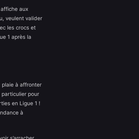
 affiche aux
, veulent valider
ec les crocs et
ue 1 après la
 plaie à affronter
particulier pour
ties en Ligue 1 !
endance à
oir s’arracher