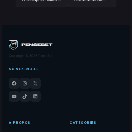
Pronostic MLB gratuit
commerciale
et prédictions –
d’Alpine avec le
27/05/2026
groupe Kering pour
2027
Copyright © 2026 PenseBet
SUIVEZ-NOUS
Facebook
Instagram
X
YouTube
TikTok
LinkedIn
À PROPOS
CATÉGORIES