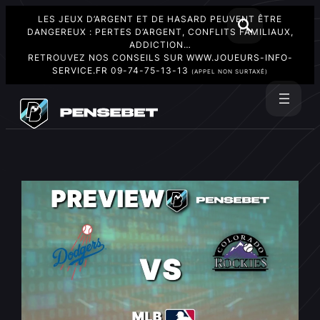
LES JEUX D’ARGENT ET DE HASARD PEUVENT ÊTRE
DANGEREUX : PERTES D’ARGENT, CONFLITS FAMILIAUX,
ADDICTION…
RETROUVEZ NOS CONSEILS SUR
WWW.JOUEURS-INFO-
SERVICE.FR
09-74-75-13-13
(APPEL NON SURTAXÉ)
Aller
au
Rechercher
contenu