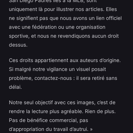
San Diego Padres liés à la MLB, sont
uniquement là pour illustrer nos articles. Elles
ne signifient pas que nous avons un lien officiel
avec une fédération ou une organisation
sportive, et nous ne revendiquons aucun droit
dessus.
Ces droits appartiennent aux auteurs d’origine.
Si malgré notre vigilance un visuel posait
problème, contactez-nous : il sera retiré sans
délai.
Notre seul objectif avec ces images, c’est de
rendre la lecture plus agréable. Rien de plus.
Pas de bénéfice commercial, pas
d’appropriation du travail d’autrui. »