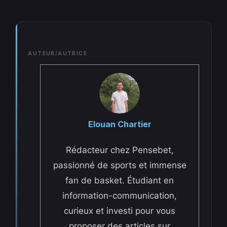
AUTEUR/AUTRICE
Elouan Chartier
Rédacteur chez Pensebet,
passionné de sports et immense
fan de basket. Étudiant en
information-communication,
curieux et investi pour vous
proposer des articles sur