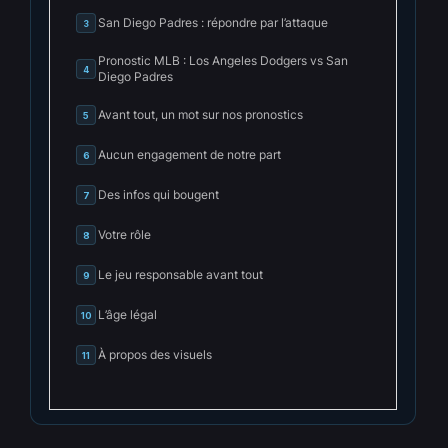
San Diego Padres : répondre par l’attaque
3
Pronostic MLB : Los Angeles Dodgers vs San
4
Diego Padres
Avant tout, un mot sur nos pronostics
5
Aucun engagement de notre part
6
Des infos qui bougent
7
Votre rôle
8
Le jeu responsable avant tout
9
L’âge légal
10
À propos des visuels
11