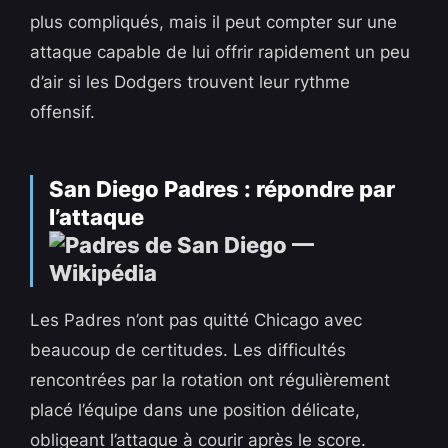
plus compliqués, mais il peut compter sur une
attaque capable de lui offrir rapidement un peu
d’air si les Dodgers trouvent leur rythme
offensif.
San Diego Padres : répondre par
l’attaque
Les Padres n’ont pas quitté Chicago avec
beaucoup de certitudes. Les difficultés
rencontrées par la rotation ont régulièrement
placé l’équipe dans une position délicate,
obligeant l’attaque à courir après le score.