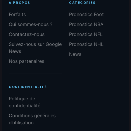
À PROPOS
CATÉGORIES
Forfaits
Pronostics Foot
Qui sommes-nous ?
Pronostics NBA
Contactez-nous
Pronostics NFL
Suivez-nous sur Google
Pronostics NHL
News
News
Nos partenaires
CONFIDENTIALITÉ
Politique de
confidentialité
Conditions générales
d’utilisation