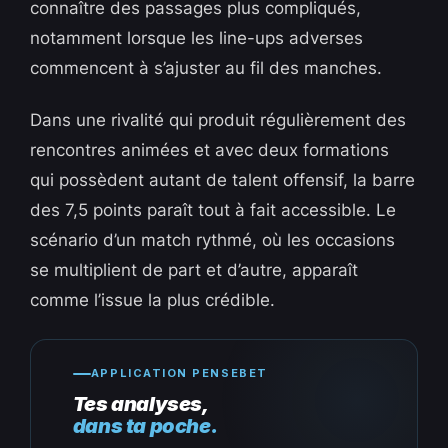
connaître des passages plus compliqués,
notamment lorsque les line-ups adverses
commencent à s’ajuster au fil des manches.
Dans une rivalité qui produit régulièrement des
rencontres animées et avec deux formations
qui possèdent autant de talent offensif, la barre
des 7,5 points paraît tout à fait accessible. Le
scénario d’un match rythmé, où les occasions
se multiplient de part et d’autre, apparaît
comme l’issue la plus crédible.
APPLICATION PENSEBET
Tes analyses,
dans ta poche.