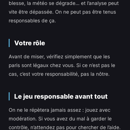
blesse, la météo se dégrade… et l’analyse peut
vite être dépassée. On ne peut pas être tenus
responsables de ça.
Votre rôle
Avant de miser, vérifiez simplement que les
paris sont légaux chez vous. Si ce n’est pas le
cas, c’est votre responsabilité, pas la nôtre.
Le jeu responsable avant tout
On ne le répètera jamais assez : jouez avec
modération. Si vous avez du mal à garder le
contrôle, n’attendez pas pour chercher de l’aide.