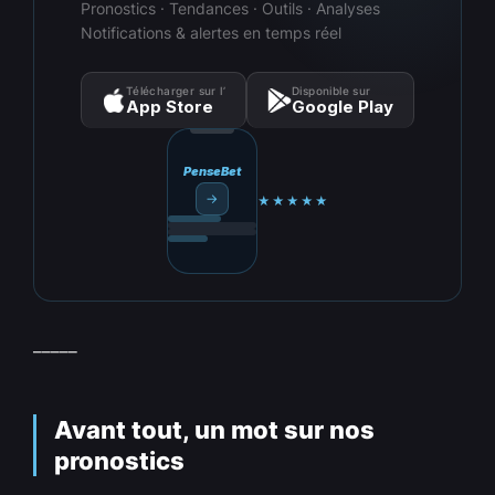
Pronostics · Tendances · Outils · Analyses
Notifications & alertes en temps réel
Télécharger sur l’
Disponible sur
App Store
Google Play
PenseBet
→
★★★★★
_____
Avant tout, un mot sur nos
pronostics