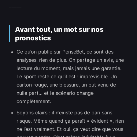
_____
Avant tout, un mot sur nos
pronostics
Ce qu’on publie sur PenseBet, ce sont des
analyses, rien de plus. On partage un avis, une
lecture du moment, mais jamais une garantie.
Le sport reste ce qu’il est : imprévisible. Un
carton rouge, une blessure, un but venu de
nulle part… et le scénario change
complètement.
Soyons clairs : il n’existe pas de pari sans
risque. Même quand ça paraît « évident », rien
ne l’est vraiment. Et oui, ça veut dire que vous