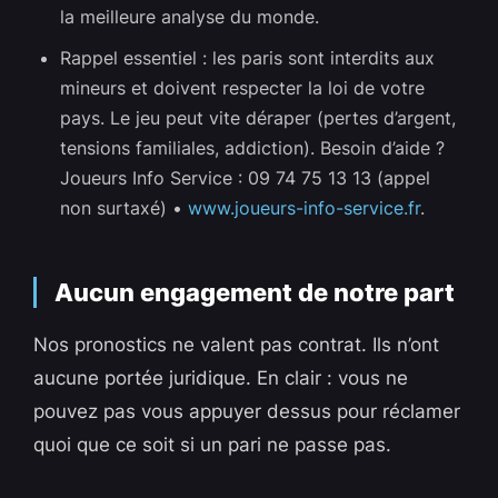
la meilleure analyse du monde.
Rappel essentiel : les paris sont interdits aux
mineurs et doivent respecter la loi de votre
pays. Le jeu peut vite déraper (pertes d’argent,
tensions familiales, addiction). Besoin d’aide ?
Joueurs Info Service : 09 74 75 13 13 (appel
non surtaxé) •
www.joueurs-info-service.fr
.
Aucun engagement de notre part
Nos pronostics ne valent pas contrat. Ils n’ont
aucune portée juridique. En clair : vous ne
pouvez pas vous appuyer dessus pour réclamer
quoi que ce soit si un pari ne passe pas.