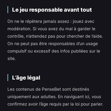
Le jeu responsable avant tout
On ne le répètera jamais assez : jouez avec
modération. Si vous avez du mal à garder le
contrôle, n’attendez pas pour chercher de l’aide.
On ne peut pas être responsables d’un usage
compulsif ou excessif des infos publiées sur le
site.
L’âge légal
Les contenus de PenseBet sont destinés
uniquement aux adultes. En naviguant ici, vous
confirmez avoir l’âge requis par la loi pour parier.