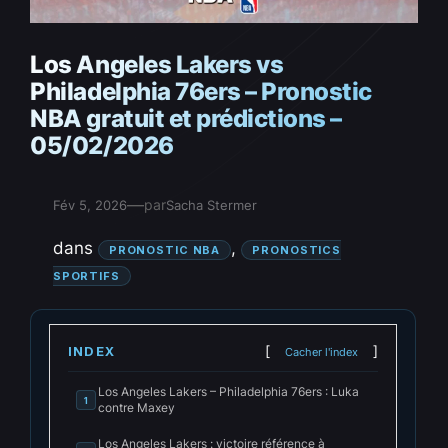
Los Angeles Lakers vs
Philadelphia 76ers – Pronostic
NBA gratuit et prédictions –
05/02/2026
—
par
Fév 5, 2026
Sacha Stermer
dans
, 
PRONOSTIC NBA
PRONOSTICS
SPORTIFS
INDEX
Cacher l'index
Los Angeles Lakers – Philadelphia 76ers : Luka
1
contre Maxey
Los Angeles Lakers : victoire référence à