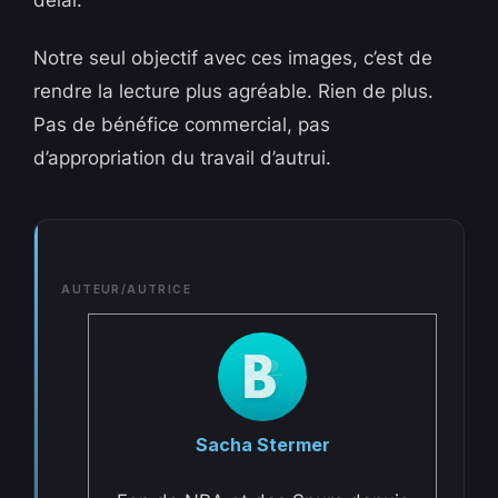
délai.
Notre seul objectif avec ces images, c’est de
rendre la lecture plus agréable. Rien de plus.
Pas de bénéfice commercial, pas
d’appropriation du travail d’autrui.
AUTEUR/AUTRICE
Sacha Stermer