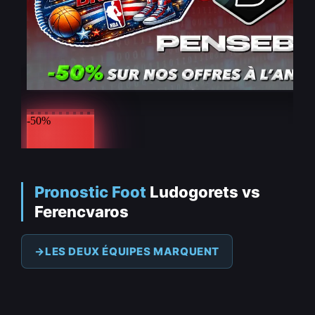
Pronostic Foot
Ludogorets vs
Ferencvaros
LES DEUX ÉQUIPES MARQUENT