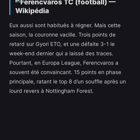
Eux aussi sont habitués à régner. Mais cette
saison, la couronne vacille. Trois points de
retard sur Gyori ETO, et une défaite 3-1 le
week-end dernier qui a laissé des traces.
Pourtant, en Europa League, Ferencvaros a
souvent été convaincant. 15 points en phase
principale, ratant le top 8 d’un souffle après un
lourd revers à Nottingham Forest.