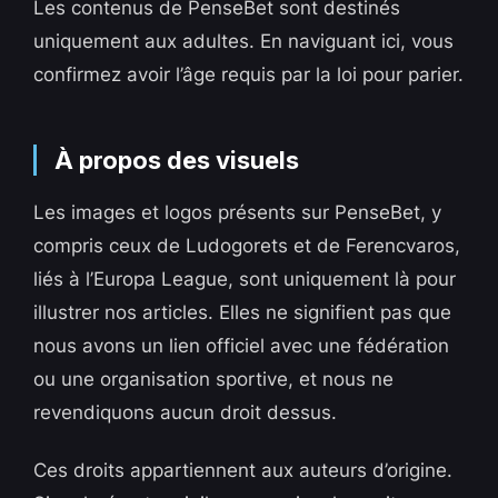
Les contenus de PenseBet sont destinés
uniquement aux adultes. En naviguant ici, vous
confirmez avoir l’âge requis par la loi pour parier.
À propos des visuels
Les images et logos présents sur PenseBet, y
compris ceux de Ludogorets et de Ferencvaros,
liés à l’Europa League, sont uniquement là pour
illustrer nos articles. Elles ne signifient pas que
nous avons un lien officiel avec une fédération
ou une organisation sportive, et nous ne
revendiquons aucun droit dessus.
Ces droits appartiennent aux auteurs d’origine.