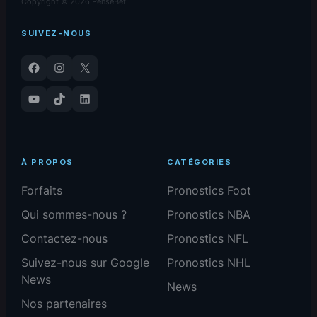
Copyright © 2026 PenseBet
SUIVEZ-NOUS
Facebook
Instagram
X
YouTube
TikTok
LinkedIn
À PROPOS
CATÉGORIES
Forfaits
Pronostics Foot
Qui sommes-nous ?
Pronostics NBA
Contactez-nous
Pronostics NFL
Suivez-nous sur Google
Pronostics NHL
News
News
Nos partenaires