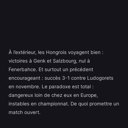
À l’extérieur, les Hongrois voyagent bien :
victoires à Genk et Salzbourg, nul à
Fenerbahce. Et surtout un précédent
encourageant : succès 3-1 contre Ludogorets
en novembre. Le paradoxe est total :
dangereux loin de chez eux en Europe,
instables en championnat. De quoi promettre un
match ouvert.