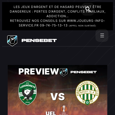
LES JEUX D’ARGENT ET DE HASARD PEUVENT ÊTRE
DANGEREUX : PERTES D’ARGENT, CONFLITS FAMILIAUX,
ADDICTION…
RETROUVEZ NOS CONSEILS SUR
WWW.JOUEURS-INFO-
SERVICE.FR
09-74-75-13-13
(APPEL NON SURTAXÉ)
Aller
au
Rechercher
contenu