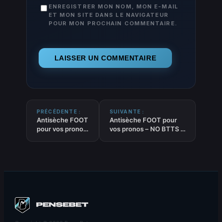
ENREGISTRER MON NOM, MON E-MAIL
ET MON SITE DANS LE NAVIGATEUR
POUR MON PROCHAIN COMMENTAIRE.
PRÉCÉDENTE :
SUIVANTE :
Antisèche FOOT
Antisèche FOOT pour
pour vos pronos
vos pronos – NO BTTS :
– PLUS de 2.5
Les 2 équipes ne
buts du 18-02-
marquent pas du 18-02-
2026
2026