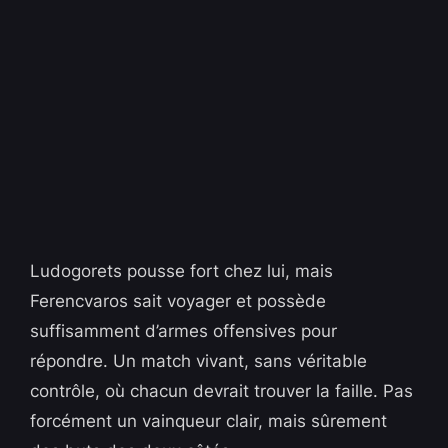
Ludogorets pousse fort chez lui, mais
Ferencvaros sait voyager et possède
suffisamment d’armes offensives pour
répondre. Un match vivant, sans véritable
contrôle, où chacun devrait trouver la faille. Pas
forcément un vainqueur clair, mais sûrement