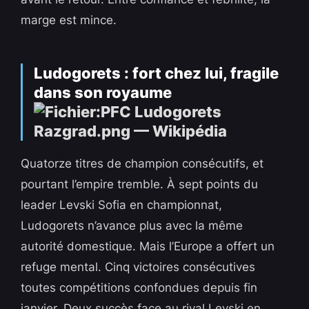
marge est mince.
Ludogorets : fort chez lui, fragile
dans son royaume
Quatorze titres de champion consécutifs, et
pourtant l’empire tremble. À sept points du
leader Levski Sofia en championnat,
Ludogorets n’avance plus avec la même
autorité domestique. Mais l’Europe a offert un
refuge mental. Cinq victoires consécutives
toutes compétitions confondues depuis fin
janvier. Deux succès face au rival Levski en