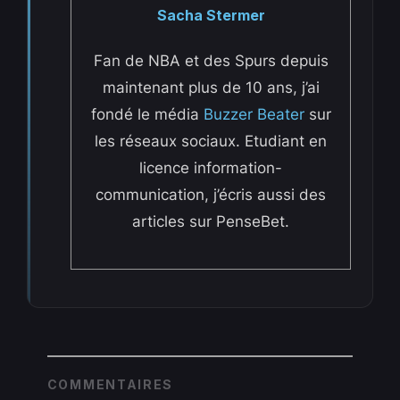
Sacha Stermer
Fan de NBA et des Spurs depuis
maintenant plus de 10 ans, j’ai
fondé le média
Buzzer Beater
sur
les réseaux sociaux. Etudiant en
licence information-
communication, j’écris aussi des
articles sur PenseBet.
COMMENTAIRES