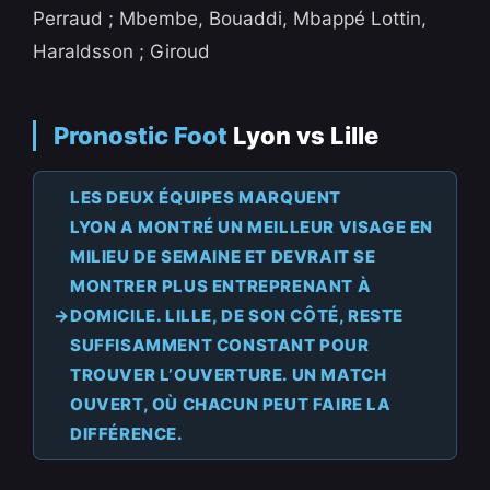
Perraud ; Mbembe, Bouaddi, Mbappé Lottin,
Haraldsson ; Giroud
Pronostic Foot
Lyon vs Lille
LES DEUX ÉQUIPES MARQUENT
LYON A MONTRÉ UN MEILLEUR VISAGE EN
MILIEU DE SEMAINE ET DEVRAIT SE
MONTRER PLUS ENTREPRENANT À
DOMICILE. LILLE, DE SON CÔTÉ, RESTE
SUFFISAMMENT CONSTANT POUR
TROUVER L’OUVERTURE. UN MATCH
OUVERT, OÙ CHACUN PEUT FAIRE LA
DIFFÉRENCE.