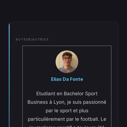
AUTEUR/AUTRICE
Elias Da Fonte
Etudiant en Bachelor Sport
Business à Lyon, je suis passionné
par le sport et plus
particulièrement par le football. Le