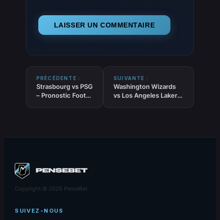
PRÉCÉDENTE :
SUIVANTE :
Strasbourg vs PSG
Washington Wizards
– Pronostic Foot
vs Los Angeles Lakers
gratuit et
– Pronostic NBA
prédictions –
gratuit et prédictions –
Ligue 1 –
30/01/2026
01/02/2026
Copyright © 2026 PenseBet
SUIVEZ-NOUS