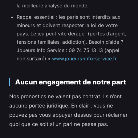
la meilleure analyse du monde.
Rappel essentiel : les paris sont interdits aux
mineurs et doivent respecter la loi de votre
pays. Le jeu peut vite déraper (pertes d’argent,
tensions familiales, addiction). Besoin d’aide ?
Joueurs Info Service : 09 74 75 13 13 (appel
non surtaxé) •
www.joueurs-info-service.fr
.
Aucun engagement de notre part
Nos pronostics ne valent pas contrat. Ils n’ont
aucune portée juridique. En clair : vous ne
pouvez pas vous appuyer dessus pour réclamer
quoi que ce soit si un pari ne passe pas.