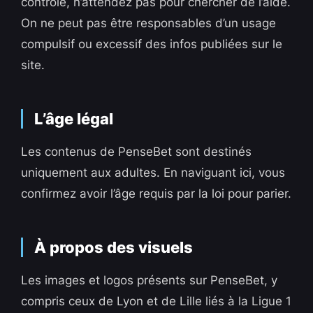
contrôle, n’attendez pas pour chercher de l’aide.
On ne peut pas être responsables d’un usage
compulsif ou excessif des infos publiées sur le
site.
L’âge légal
Les contenus de PenseBet sont destinés
uniquement aux adultes. En naviguant ici, vous
confirmez avoir l’âge requis par la loi pour parier.
À propos des visuels
Les images et logos présents sur PenseBet, y
compris ceux de Lyon et de Lille liés à la Ligue 1