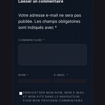
Laisser un commentaire
Votre adresse e-mail ne sera pas
publiée.
Les champs obligatoires
sont indiqués avec
*
COMMENTAIRE
*
NOM
*
E-MAIL
*
ENREGISTRER MON NOM, MON E-MAIL
ET MON SITE DANS LE NAVIGATEUR
POUR MON PROCHAIN COMMENTAIRE.