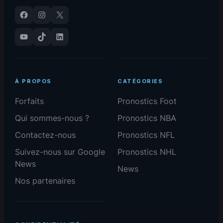
Facebook
Instagram
X
YouTube
TikTok
LinkedIn
À PROPOS
CATÉGORIES
Forfaits
Pronostics Foot
Qui sommes-nous ?
Pronostics NBA
Contactez-nous
Pronostics NFL
Suivez-nous sur Google
Pronostics NHL
News
News
Nos partenaires