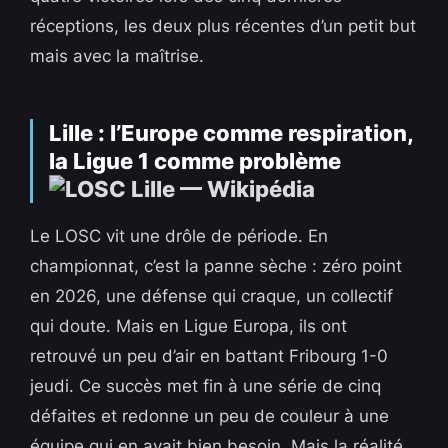
réceptions, les deux plus récentes d’un petit but
mais avec la maîtrise.
Lille : l’Europe comme respiration,
la Ligue 1 comme problème
Le LOSC vit une drôle de période. En
championnat, c’est la panne sèche : zéro point
en 2026, une défense qui craque, un collectif
qui doute. Mais en Ligue Europa, ils ont
retrouvé un peu d’air en battant Fribourg 1-0
jeudi. Ce succès met fin à une série de cinq
défaites et redonne un peu de couleur à une
équipe qui en avait bien besoin. Mais la réalité