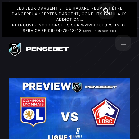
LES JEUX D’ARGENT ET DE HASARD PEUVENT ÊTRE
DANGEREUX : PERTES D’ARGENT, CONFLITS FAMILIAUX,
ADDICTION…
RETROUVEZ NOS CONSEILS SUR
WWW.JOUEURS-INFO-
SERVICE.FR
09-74-75-13-13
(APPEL NON SURTAXÉ)
Aller
au
Rechercher
contenu