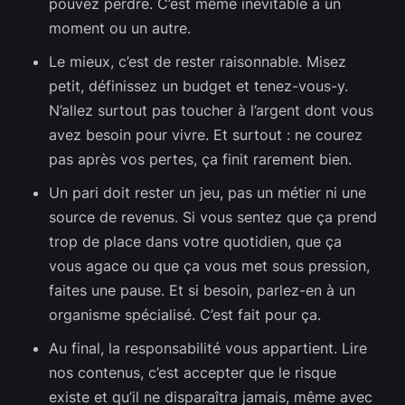
pouvez perdre. C’est même inévitable à un
moment ou un autre.
Le mieux, c’est de rester raisonnable. Misez
petit, définissez un budget et tenez-vous-y.
N’allez surtout pas toucher à l’argent dont vous
avez besoin pour vivre. Et surtout : ne courez
pas après vos pertes, ça finit rarement bien.
Un pari doit rester un jeu, pas un métier ni une
source de revenus. Si vous sentez que ça prend
trop de place dans votre quotidien, que ça
vous agace ou que ça vous met sous pression,
faites une pause. Et si besoin, parlez-en à un
organisme spécialisé. C’est fait pour ça.
Au final, la responsabilité vous appartient. Lire
nos contenus, c’est accepter que le risque
existe et qu’il ne disparaîtra jamais, même avec