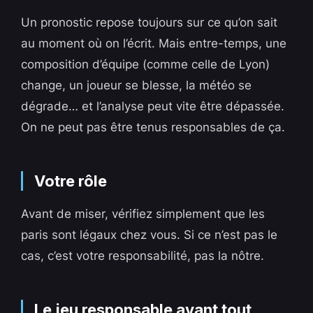
Un pronostic repose toujours sur ce qu’on sait
au moment où on l’écrit. Mais entre-temps, une
composition d’équipe (comme celle de Lyon)
change, un joueur se blesse, la météo se
dégrade… et l’analyse peut vite être dépassée.
On ne peut pas être tenus responsables de ça.
Votre rôle
Avant de miser, vérifiez simplement que les
paris sont légaux chez vous. Si ce n’est pas le
cas, c’est votre responsabilité, pas la nôtre.
Le jeu responsable avant tout