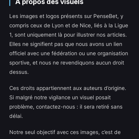
À propos des visuels
Les images et logos présents sur PenseBet, y
compris ceux de Lyon et de Nice, liés à la Ligue
1, sont uniquement là pour illustrer nos articles.
Elles ne signifient pas que nous avons un lien
officiel avec une fédération ou une organisation
sportive, et nous ne revendiquons aucun droit
dessus.
Ces droits appartiennent aux auteurs d’origine.
Si malgré notre vigilance un visuel posait
problème, contactez-nous : il sera retiré sans
délai.
Notre seul objectif avec ces images, c’est de