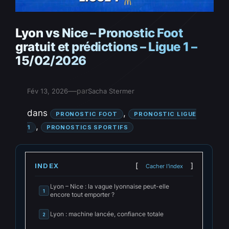
Lyon vs Nice – Pronostic Foot
gratuit et prédictions – Ligue 1 –
15/02/2026
—
par
Fév 13, 2026
Sacha Stermer
dans
, 
PRONOSTIC FOOT
PRONOSTIC LIGUE
, 
1
PRONOSTICS SPORTIFS
INDEX
Cacher l'index
Lyon – Nice : la vague lyonnaise peut-elle
1
encore tout emporter ?
Lyon : machine lancée, confiance totale
2