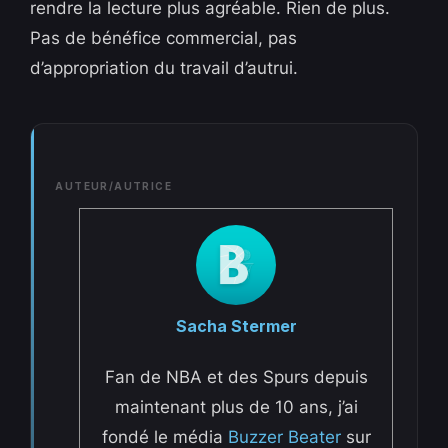
rendre la lecture plus agréable. Rien de plus.
Pas de bénéfice commercial, pas
d’appropriation du travail d’autrui.
AUTEUR/AUTRICE
Sacha Stermer
Fan de NBA et des Spurs depuis
maintenant plus de 10 ans, j’ai
fondé le média
Buzzer Beater
sur