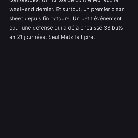
confondues. Un nul solide contre Monaco le
week-end dernier. Et surtout, un premier clean
sheet depuis fin octobre. Un petit événement
pour une défense qui a déjà encaissé 38 buts
en 21 journées. Seul Metz fait pire.