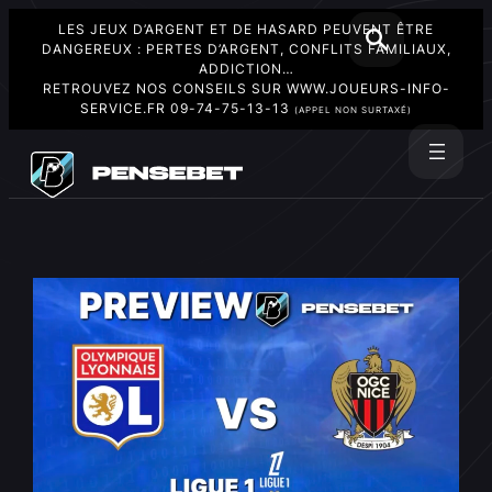
LES JEUX D’ARGENT ET DE HASARD PEUVENT ÊTRE
DANGEREUX : PERTES D’ARGENT, CONFLITS FAMILIAUX,
ADDICTION…
RETROUVEZ NOS CONSEILS SUR
WWW.JOUEURS-INFO-
SERVICE.FR
09-74-75-13-13
(APPEL NON SURTAXÉ)
Aller
au
Rechercher
contenu