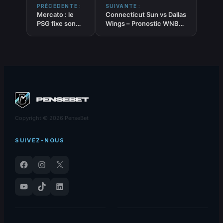
PRÉCÉDENTE :
SUIVANTE :
Mercato : le
Connecticut Sun vs Dallas
PSG fixe son
Wings – Pronostic WNBA
prix pour
– 02/07/2026
Barcola
Copyright © 2026 PenseBet
SUIVEZ-NOUS
Facebook
Instagram
X
YouTube
TikTok
LinkedIn