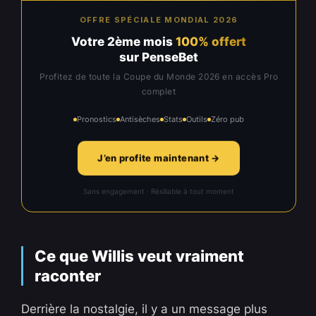
OFFRE SPÉCIALE MONDIAL 2026
Votre 2ème mois
100% offert
sur PenseBet
Profitez de toute la Coupe du Monde 2026 en accès Pro
complet
Pronostics
Antisèches
Stats
Outils
Zéro pub
J’en profite maintenant →
Sans engagement · Résiliable à tout moment
Ce que Willis veut vraiment
raconter
Derrière la nostalgie, il y a un message plus