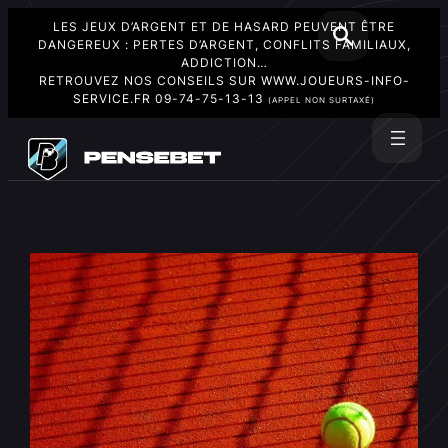
LES JEUX D’ARGENT ET DE HASARD PEUVENT ÊTRE
DANGEREUX : PERTES D’ARGENT, CONFLITS FAMILIAUX,
ADDICTION…
RETROUVEZ NOS CONSEILS SUR
WWW.JOUEURS-INFO-
SERVICE.FR
09-74-75-13-13
(APPEL NON SURTAXÉ)
Aller
au
Rechercher
contenu