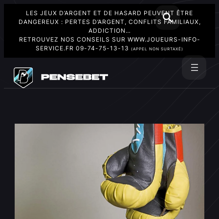
LES JEUX D’ARGENT ET DE HASARD PEUVENT ÊTRE
DANGEREUX : PERTES D’ARGENT, CONFLITS FAMILIAUX,
ADDICTION…
RETROUVEZ NOS CONSEILS SUR
WWW.JOUEURS-INFO-
SERVICE.FR
09-74-75-13-13
(APPEL NON SURTAXÉ)
Aller
au
Rechercher
contenu