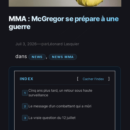
MMA : McGregor se prépare à une
guerre
—
par
Juil 3, 2026
Léonard Lasquier
dans
, 
NEWS
NEWS MMA
INDEX
Cacher l'index
Cinq ans plus tard, un retour sous haute
1
surveillance
Le message d’un combattant qui a mûri
2
La vraie question du 12 juillet
3