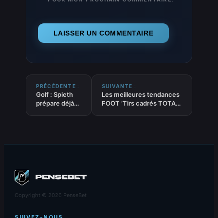
PRÉCÉDENTE :
SUIVANTE :
Golf : Spieth
Les meilleures tendances
prépare déjà
FOOT ‘Tirs cadrés TOTAL’
l’Open à
du 04-07-2026
Birkdale
Copyright © 2026 PenseBet
SUIVEZ-NOUS