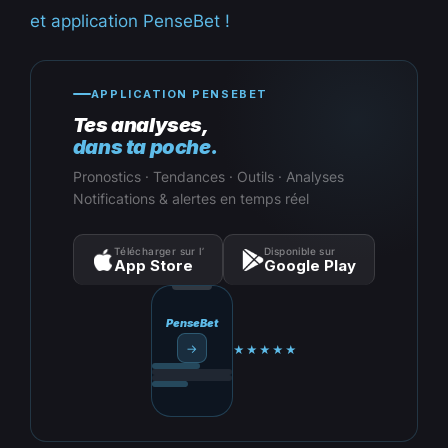
et application PenseBet !
APPLICATION PENSEBET
Tes analyses,
dans ta poche.
Pronostics · Tendances · Outils · Analyses
Notifications & alertes en temps réel
Télécharger sur l’
Disponible sur
App Store
Google Play
PenseBet
→
★★★★★