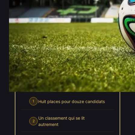
Mondial : la course aux
meilleurs troisièmes
Juin 28, 2026
—
Léonard Lasquier
par
dans
, 
Actualités
Coupe du Monde 2026
INDEX
Cacher l'index
Huit places pour douze candidats
1
Un classement qui se lit
2
autrement