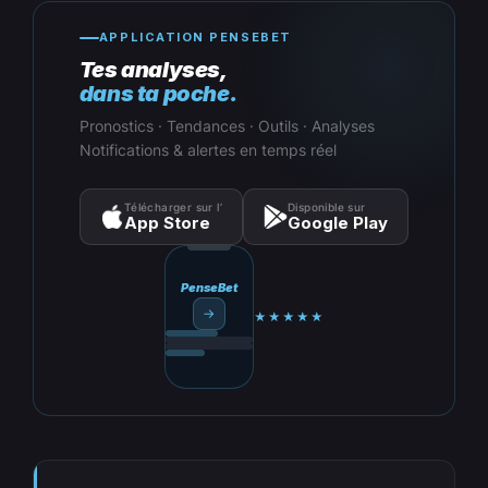
APPLICATION PENSEBET
Tes analyses,
dans ta poche.
Pronostics · Tendances · Outils · Analyses
Notifications & alertes en temps réel
Télécharger sur l’
Disponible sur
App Store
Google Play
PenseBet
→
★★★★★