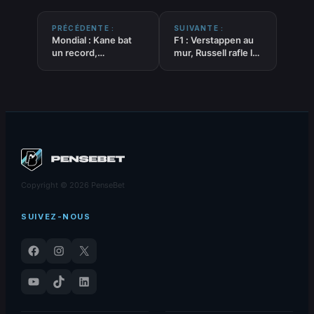
PRÉCÉDENTE :
SUIVANTE :
Mondial : Kane bat
F1 : Verstappen au
un record,
mur, Russell rafle la
l’Angleterre file
pole
Copyright © 2026 PenseBet
SUIVEZ-NOUS
Facebook
Instagram
X
YouTube
TikTok
LinkedIn