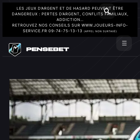
LES JEUX D’ARGENT ET DE HASARD PEUVENT ÊTRE
DANGEREUX : PERTES D’ARGENT, CONFLITS FAMILIAUX,
ADDICTION…
RETROUVEZ NOS CONSEILS SUR
WWW.JOUEURS-INFO-
SERVICE.FR
09-74-75-13-13
(APPEL NON SURTAXÉ)
Aller
au
Rechercher
contenu