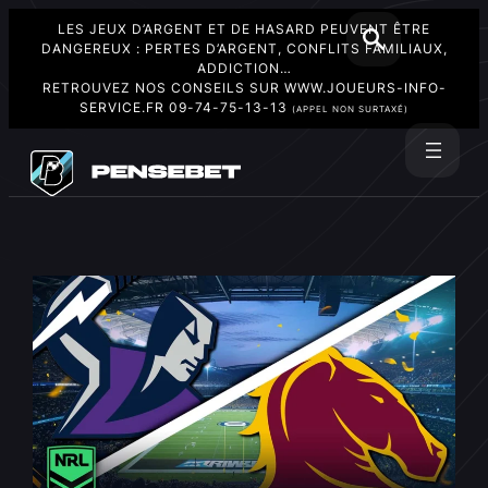
LES JEUX D’ARGENT ET DE HASARD PEUVENT ÊTRE
DANGEREUX : PERTES D’ARGENT, CONFLITS FAMILIAUX,
ADDICTION…
RETROUVEZ NOS CONSEILS SUR
WWW.JOUEURS-INFO-
SERVICE.FR
09-74-75-13-13
(APPEL NON SURTAXÉ)
Aller
au
Rechercher
contenu