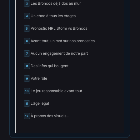
Les Broncos déjà dos au mur
3
Un choc à tous les étages
4
Pronostic NRL Storm vs Broncos
5
Avant tout, un mot sur nos pronostics
6
Aucun engagement de notre part
7
Des infos qui bougent
8
Votre rôle
9
Le jeu responsable avant tout
10
L’âge légal
11
À propos des visuels…
12